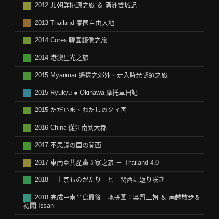
2012 北朝鲜桃源之旅 ＆ 滿洲雙城記
2013 Thailand 泰國自由大地
2014 Corea 韓國鏡像之旅
2014 港澳星光之旅
2015 Myanmar 遙遠之郊外、走入時光隧道之旅
2015 Ryukyu ● Okinawa 摩托車日記
2015 ただいま、わたしのタイ国
2016 China 從江南到大都
2017 不思議の国の関西
2017 東南亞共產黨國家之旅 ＋ Thailand 4.0
2018 上京ものがたり と 関西に返り咲き
2018 完成中南半島最後一塊拼圖：吳哥王朝 ＆ 南越散步＆
初闖 Issan