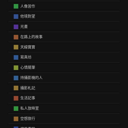
人像習作
他境對望
光畫
在路上的故事
天線寶寶
寫真坊
心情隨筆
持攝影機的人
攝影札記
生活記事
私人放映室
空想旅行