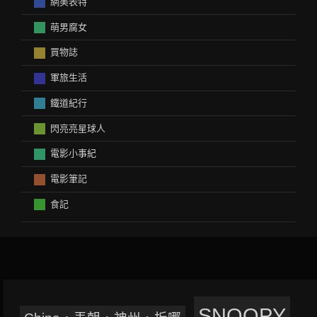
網美表特
萌男腐女
買物誌
軍旅生活
鐵道紀行
閃亮亮星球人
電影小事紀
電影筆記
食記
SNOOPY