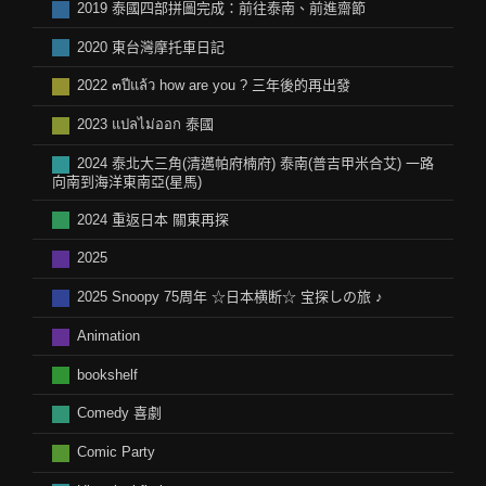
2019 泰國四部拼圖完成：前往泰南、前進齋節
2020 東台灣摩托車日記
2022 ๓ปีแล้ว how are you ? 三年後的再出發
2023 แปลไม่ออก 泰國
2024 泰北大三角(清邁帕府楠府) 泰南(普吉甲米合艾) 一路
向南到海洋東南亞(星馬)
2024 重返日本 關東再探
2025
2025 Snoopy 75周年 ☆日本横断☆ 宝探しの旅 ♪
Animation
bookshelf
Comedy 喜劇
Comic Party