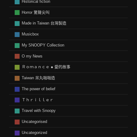
Historical fiction
Horror 驚聲尖叫
Made in Taiwan 台灣製造
Musicbox
My SNOOPY Collection
O my News
Ｒｏｍａｎｃｅ ● 愛的故事
Taiwan 呆丸啪啪造
The power of belief
Ｔｈｒｉｌｌｅｒ
Travel with Snoopy
Uncategorised
Uncategorized