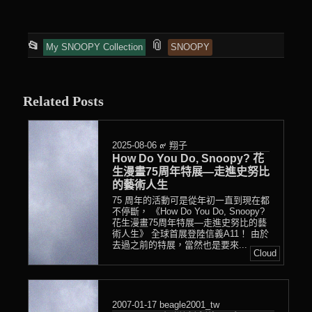
This
and
📎
📂
My SNOOPY Collection
SNOOPY
entry
tagged
was
posted
Related Posts
in
2025-08-06
๙ 翔子
How Do You Do, Snoopy? 花
生漫畫75周年特展—走進史努比
的藝術人生
75 周年的活動可是從年初一直到現在都
不停斷， 《How Do You Do, Snoopy?
花生漫畫75周年特展—走進史努比的藝
術人生》 全球首展登陸信義A11！ 由於
去過之前的特展，當然也是要來...
Cloud
2007-01-17
beagle2001_tw