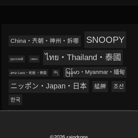
SNOOPY
China‧兲朝‧神州‧拆哪
ไทย‧Thailand‧泰國
русский
เพลง
မြန်မာ‧Myanmar‧緬甸
ລາວ‧Laos‧老撾 ‧寮國
བོད
ニッポン‧Japan‧日本
艋舺
조선
한국
©2026 raindrops