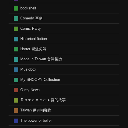
bookshelf
Comedy 喜劇
Comic Party
Historical fiction
Horror 驚聲尖叫
Made in Taiwan 台灣製造
Musicbox
My SNOOPY Collection
O my News
Ｒｏｍａｎｃｅ ● 愛的故事
Taiwan 呆丸啪啪造
The power of belief