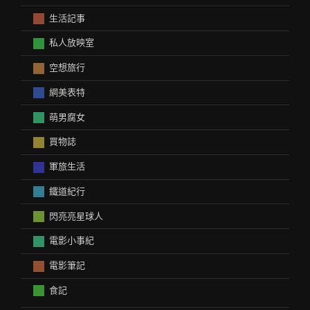
生活記事
私人放映室
空想旅行
網美表特
萌男腐女
買物誌
軍旅生活
鐵道紀行
閃亮亮星球人
電影小事紀
電影筆記
食記