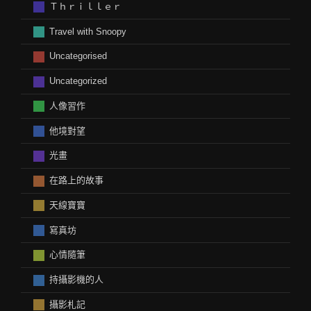
Ｔｈｒｉｌｌｅｒ
Travel with Snoopy
Uncategorised
Uncategorized
人像習作
他境對望
光畫
在路上的故事
天線寶寶
寫真坊
心情隨筆
持攝影機的人
攝影札記