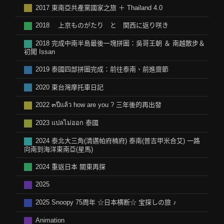
2017 東南亞共產黨國家之旅 ＋ Thailand 4.0
2018 上京ものがたり と 関西に返り咲き
2018 完成中南半島最後一塊拼圖：吳哥王朝 ＆ 南越散步＆
初闖 Issan
2019 泰國四部拼圖完成：前往泰南、前進齋節
2020 東台灣摩托車日記
2022 ๓ปีแล้ว how are you ? 三年後的再出發
2023 แปลไม่ออก 泰國
2024 泰北大三角(清邁帕府楠府) 泰南(普吉甲米合艾) 一路
向南到海洋東南亞(星馬)
2024 重返日本 關東再探
2025
2025 Snoopy 75周年 ☆日本横断☆ 宝探しの旅 ♪
Animation