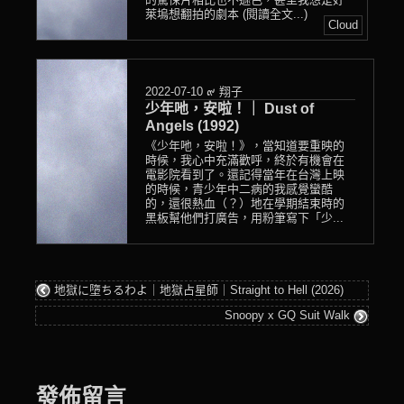
萊塢想翻拍的劇本 (閱讀全文...)
Cloud
2022-07-10
๙ 翔子
少年吔，安啦！｜ Dust of
Angels (1992)
《少年吔，安啦！》，當知道要重映的
時候，我心中充滿歡呼，終於有機會在
電影院看到了。還記得當年在台灣上映
的時候，青少年中二病的我感覺蠻酷
的，還很熱血（？）地在學期結束時的
黑板幫他們打廣告，用粉筆寫下「少...
地獄に墮ちるわよ｜地獄占星師｜Straight to Hell (2026)
Snoopy x GQ Suit Walk
發佈留言