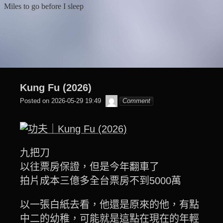
Skip
Miles to go before I sleep
to
content
Kung Fu (2026)
๙
Posted on
2026-05-29 19:49
Comment
翔
子
九把刀
以往票房保證，但是今年翻車了
拍片成本三億多全台票房不到5000萬
以一張白紙去看，他還是原來的他，有點
中二的幼稚，可能就是這點在現在的年輕