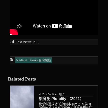
Post Views:
210
This
📂
Made in Taiwan 台灣製造
entry
was
Related Posts
posted
in
2021-05-07
๙ 翔子
複身犯 Plurality （2021）
比想像還成功 這個劇本很厲害 跟韓國
的驚悚片相比也不遜色，甚至我想是好