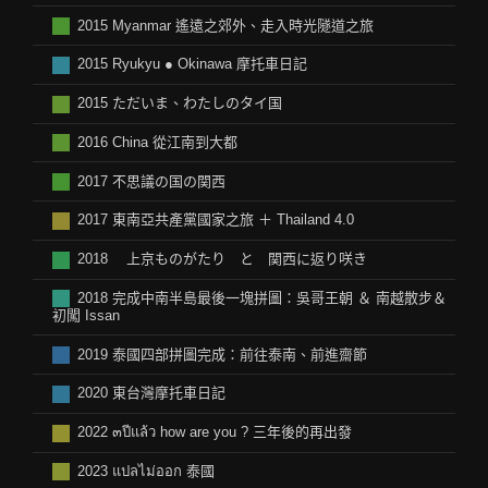
2015 Myanmar 遙遠之郊外、走入時光隧道之旅
2015 Ryukyu ● Okinawa 摩托車日記
2015 ただいま、わたしのタイ国
2016 China 從江南到大都
2017 不思議の国の関西
2017 東南亞共產黨國家之旅 ＋ Thailand 4.0
2018 上京ものがたり と 関西に返り咲き
2018 完成中南半島最後一塊拼圖：吳哥王朝 ＆ 南越散步＆
初闖 Issan
2019 泰國四部拼圖完成：前往泰南、前進齋節
2020 東台灣摩托車日記
2022 ๓ปีแล้ว how are you ? 三年後的再出發
2023 แปลไม่ออก 泰國