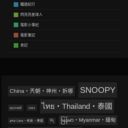
鐵道紀行
閃亮亮星球人
電影小事紀
電影筆記
食記
SNOOPY
China‧兲朝‧神州‧拆哪
ไทย‧Thailand‧泰國
русский
เพลง
မြန်မာ‧Myanmar‧緬甸
ລາວ‧Laos‧老撾 ‧寮國
བོད