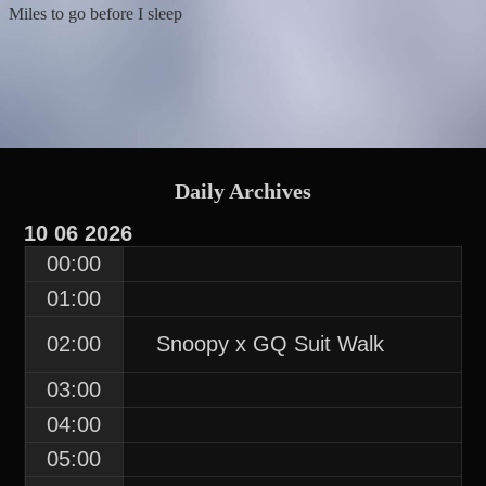
Skip
Skip
Skip
Skip
Miles to go before I sleep
to
to
to
to
content
BLOCK-
BLOCK-
BLOCK-
7
8
9
Daily Archives
10
06
2026
00:00
01:00
02:00
Snoopy x GQ Suit Walk
03:00
04:00
05:00