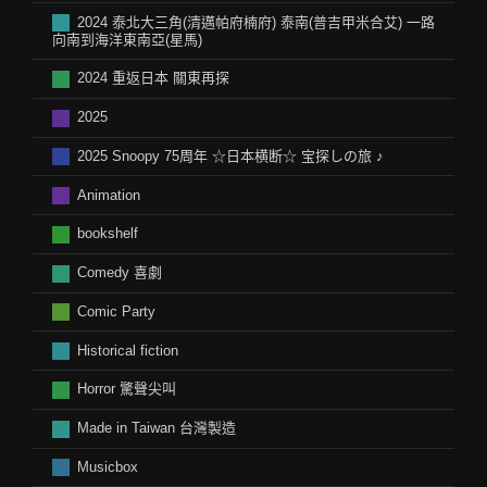
2024 泰北大三角(清邁帕府楠府) 泰南(普吉甲米合艾) 一路
向南到海洋東南亞(星馬)
2024 重返日本 關東再探
2025
2025 Snoopy 75周年 ☆日本横断☆ 宝探しの旅 ♪
Animation
bookshelf
Comedy 喜劇
Comic Party
Historical fiction
Horror 驚聲尖叫
Made in Taiwan 台灣製造
Musicbox