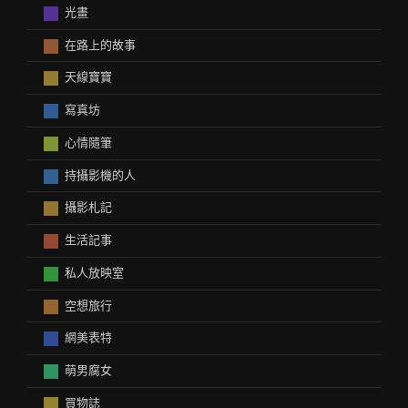
光畫
在路上的故事
天線寶寶
寫真坊
心情隨筆
持攝影機的人
攝影札記
生活記事
私人放映室
空想旅行
網美表特
萌男腐女
買物誌