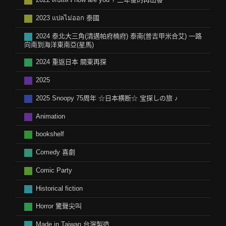
2022 ๓ปีแล้ว how are you ? 三年後的再出發
2023 แปลไม่ออก 泰國
2024 泰北大三角(清邁帕府楠府) 泰南(普吉甲米合艾) 一路
向南到海洋東南亞(星馬)
2024 重返日本 關東再探
2025
2025 Snoopy 75周年 ☆日本横断☆ 宝探しの旅 ♪
Animation
bookshelf
Comedy 喜劇
Comic Party
Historical fiction
Horror 驚聲尖叫
Made in Taiwan 台灣製造