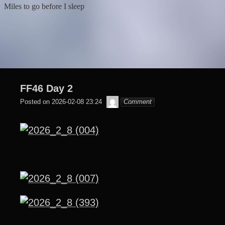
Skip
Miles to go before I sleep
to
content
FF46 Day 2
๙
Posted on
2026-02-08 23:24
Comment
翔
子