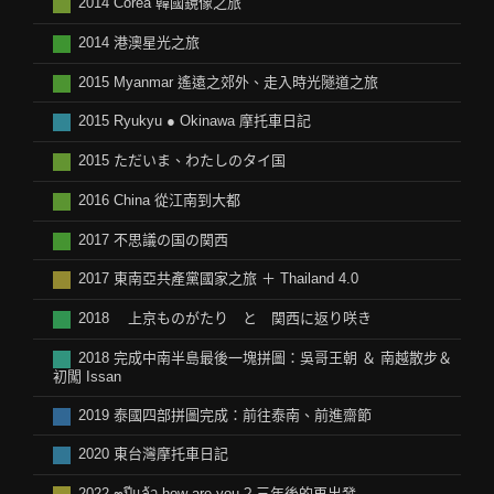
2014 Corea 韓國鏡像之旅
2014 港澳星光之旅
2015 Myanmar 遙遠之郊外、走入時光隧道之旅
2015 Ryukyu ● Okinawa 摩托車日記
2015 ただいま、わたしのタイ国
2016 China 從江南到大都
2017 不思議の国の関西
2017 東南亞共產黨國家之旅 ＋ Thailand 4.0
2018 上京ものがたり と 関西に返り咲き
2018 完成中南半島最後一塊拼圖：吳哥王朝 ＆ 南越散步＆
初闖 Issan
2019 泰國四部拼圖完成：前往泰南、前進齋節
2020 東台灣摩托車日記