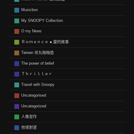
Musicbox
My SNOOPY Collection
O my News
Ｒｏｍａｎｃｅ ● 愛的故事
Taiwan 呆丸啪啪造
The power of belief
Ｔｈｒｉｌｌｅｒ
Travel with Snoopy
Uncategorised
Uncategorized
人像習作
他境對望