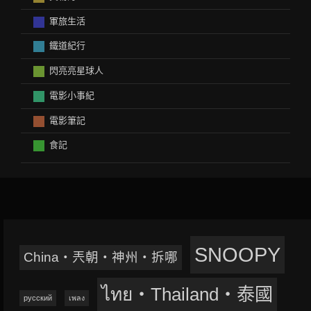
軍旅生活
鐵道紀行
閃亮亮星球人
電影小事紀
電影筆記
食記
SNOOPY
China‧兲朝‧神州‧拆哪
ไทย‧Thailand‧泰國
русский
เพลง