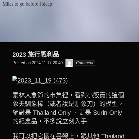
Skip
Miles to go before I sleep
to
content
2023 旅行戰利品
๙
Posted on
2024-11-17 20:40
Comment
翔
子
素林大象節的市集裡，看到小販賣的這個
象夫馴象棒（或者說是馴象刀）的模型，
絕對是 Thailand Only 、更是 Surin Only
的紀念品，不多說立刻入手
我可以把它擺在書架上，跟其他 Thailand