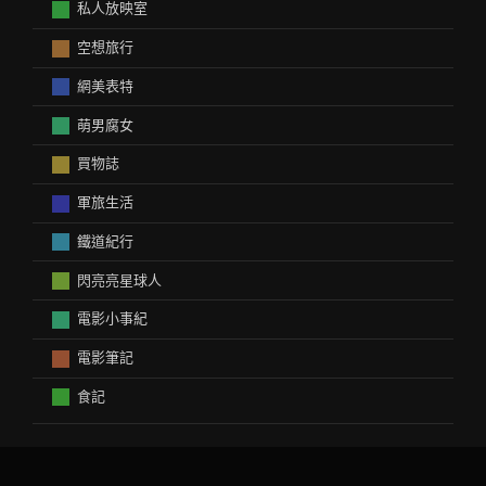
私人放映室
空想旅行
網美表特
萌男腐女
買物誌
軍旅生活
鐵道紀行
閃亮亮星球人
電影小事紀
電影筆記
食記