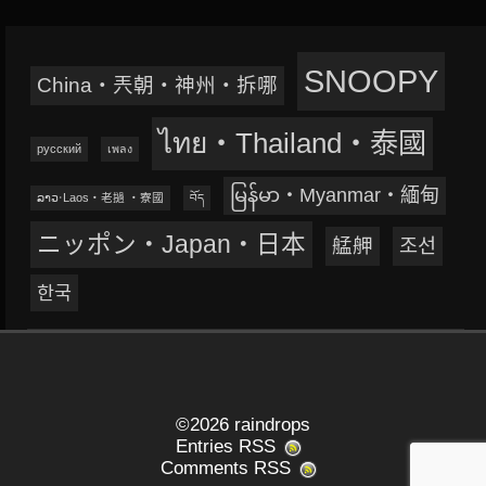
SNOOPY
China‧兲朝‧神州‧拆哪
ไทย‧Thailand‧泰國
русский
เพลง
မြန်မာ‧Myanmar‧緬甸
ລາວ‧Laos‧老撾 ‧寮國
བོད
ニッポン‧Japan‧日本
艋舺
조선
한국
©2026 raindrops
Entries RSS
Comments RSS