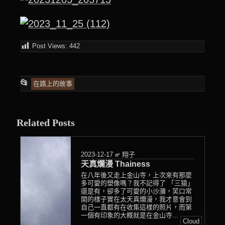
Post Views:
442
This
📂
在路上的故事
entry
was
Related Posts
posted
in
2023-12-17
๙ 翔子
天真爛漫 Thainess
在八年後又走上金山寺，上次來有那麼
多可愛的塑像嗎？我不記得了 「三猿」
還是有，卻多了可愛的小沙瀰，笑口常
開的樣子實在太天真爛漫，我才意會到
自己一直都有在收集這樣的照片，而第
一個有印象的大概就是在金山寺...
Cloud