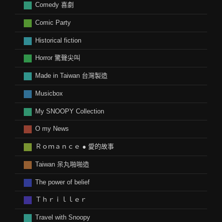
Comedy 喜劇
Comic Party
Historical fiction
Horror 驚聲尖叫
Made in Taiwan 台灣製造
Musicbox
My SNOOPY Collection
O my News
Ｒｏｍａｎｃｅ ● 愛的故事
Taiwan 呆丸啪啪造
The power of belief
Ｔｈｒｉｌｌｅｒ
Travel with Snoopy