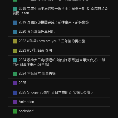
2018 完成中南半島最後一塊拼圖：吳哥王朝 ＆ 南越散步＆
初闖 Issan
2019 泰國四部拼圖完成：前往泰南、前進齋節
2020 東台灣摩托車日記
2022 ๓ปีแล้ว how are you ? 三年後的再出發
2023 แปลไม่ออก 泰國
2024 泰北大三角(清邁帕府楠府) 泰南(普吉甲米合艾) 一路
向南到海洋東南亞(星馬)
2024 重返日本 關東再探
2025
2025 Snoopy 75周年 ☆日本横断☆ 宝探しの旅 ♪
Animation
bookshelf