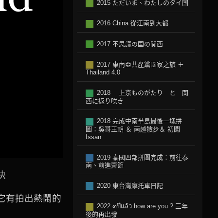
2015 ただいま、わたしのタイ国
2016 China 從江南到大都
2017 不思議の国の関西
2017 東南亞共產黨國家之旅 ＋
Thailand 4.0
2018 上京ものがたり と 関
西に返り咲き
2018 完成中南半島最後一塊拼
圖：吳哥王朝 ＆ 南越散步＆ 初闖
Issan
2019 泰國四部拼圖完成：前往泰
南、前進齋節
快
2020 東台灣摩托車日記
它有拍出熱鬧的
2022 ๓ปีแล้ว how are you ? 三年
後的再出發