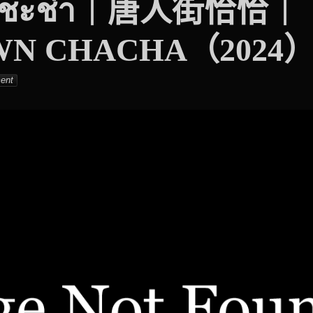
น์ ชะช่า｜唐人街恰恰｜
WN CHACHA（2024
ent