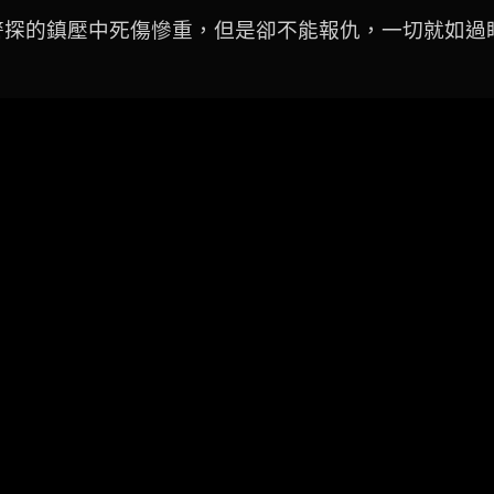
警探的鎮壓中死傷慘重，但是卻不能報仇，一切就如過