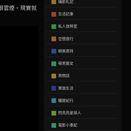
攝影札記
眼雲煙。現實就
生活記事
私人放映室
空想旅行
網美表特
萌男腐女
買物誌
軍旅生活
鐵道紀行
閃亮亮星球人
電影小事紀