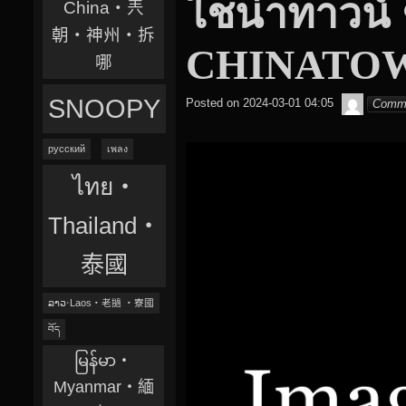
ไชน่าทาว
China‧兲
朝‧神州‧拆
CHINATO
哪
๙
SNOOPY
Posted on
2024-03-01 04:05
Comm
翔
子
русский
เพลง
ไทย‧
Thailand‧
泰國
ລາວ‧Laos‧老撾 ‧寮國
བོད
မြန်မာ‧
Myanmar‧緬