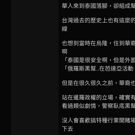
華人來到泰國落腳，卻組成
台灣過去的歷史上也有這麼
線
也想到當時在烏隆，住到華
啊
「泰國是很安全啊，但是外
「俄羅斯黑幫..在芭達亞活
但是在很久很久之前，華裔
站在暹羅政權的立場，確實
看過類似劇情，警察臥底黑
沒人會喜歡搞特種行業開賭場
下去