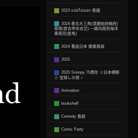
2023 แปลไม่ออก 泰國
2024 泰北大三角(清邁帕府楠府)
泰南(普吉甲米合艾) 一路向南到海洋
東南亞(星馬)
2024 重返日本 關東再探
2025
2025 Snoopy 75周年 ☆日本横断
☆ 宝探しの旅 ♪
Animation
bookshelf
Comedy 喜劇
Comic Party