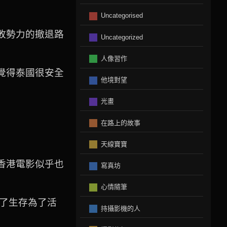
Uncategorised
敗勢力的撤退路
Uncategorized
人像習作
覺得泰國很安全
他境對望
光畫
在路上的故事
天線寶寶
香港電影似乎也
寫真坊
心情隨筆
為了生存為了活
持攝影機的人