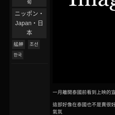
甸
ニッポン‧
Japan‧日
本
艋舺
조선
한국
一月離開泰國前看到上映的
這部好像在泰國也不是賣很
氣氛