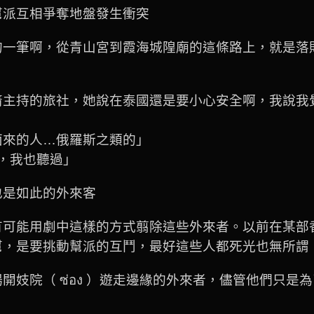
幫派互相爭奪地盤發生衝突
的一筆啊，從青山宮到霞海城隍廟的這條路上，就是落
裔主持的旅社，她說在泰國還是要小心安全啊，我說我
面來的人…俄羅斯之類的」
動，我也聽過」
也是如此的外來客
有可能用劇中這樣的方式翦除這些外來者。以前在某部
幫，是要挑動幫派的互鬥，最好這些人都死光也無所謂
開妓院（ ซ่อง ）遊走邊緣的外來者，儘管他們只是