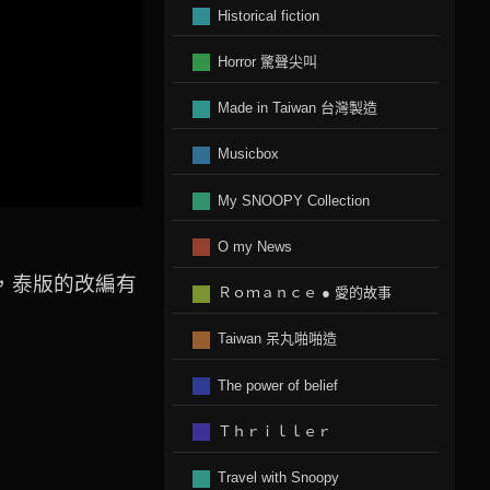
Historical fiction
Horror 驚聲尖叫
Made in Taiwan 台灣製造
Musicbox
My SNOOPY Collection
O my News
看到，泰版的改編有
Ｒｏｍａｎｃｅ ● 愛的故事
Taiwan 呆丸啪啪造
The power of belief
Ｔｈｒｉｌｌｅｒ
Travel with Snoopy