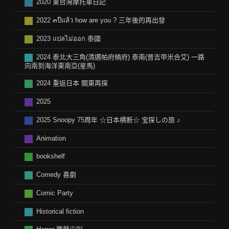
2020 東台灣摩托車日記
2022 ๓ปีแล้ว how are you ? 三年後的再出發
2023 แปลไม่ออก 泰國
2024 泰北大三角(清邁帕府楠府) 泰南(普吉甲米合艾) 一路
向南到海洋東南亞(星馬)
2024 重返日本 關東再探
2025
2025 Snoopy 75周年 ☆日本横断☆ 宝探しの旅 ♪
Animation
bookshelf
Comedy 喜劇
Comic Party
Historical fiction