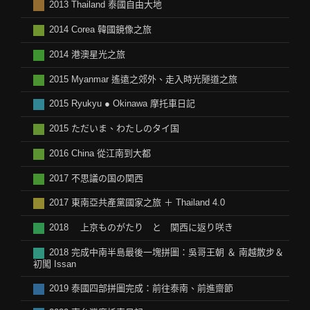
2013 Thailand 泰國自由大地
2014 Corea 韓國鏡像之旅
2014 港澳星光之旅
2015 Myanmar 遙遠之郊外、走入時光隧道之旅
2015 Ryukyu ● Okinawa 摩托車日記
2015 ただいま、わたしのタイ国
2016 China 從江南到大都
2017 不思議の国の関西
2017 東南亞共產黨國家之旅 ＋ Thailand 4.0
2018 上京ものがたり と 関西に返り咲き
2018 完成中南半島最後一塊拼圖：吳哥王朝 ＆ 南越散步＆
初闖 Issan
2019 泰國四部拼圖完成：前往泰南、前進齋節