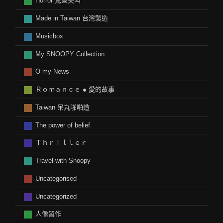
Horror 驚聲尖叫
Made in Taiwan 台灣製造
Musicbox
My SNOOPY Collection
O my News
Ｒｏｍａｎｃｅ ● 愛的故事
Taiwan 呆丸啪啪造
The power of belief
Ｔｈｒｉｌｌｅｒ
Travel with Snoopy
Uncategorised
Uncategorized
人像習作