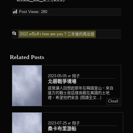
Post Views:
280
This
📂
2022 ๓ปีแล้ว how are you ? 三年後的再出發
entry
was
Related Posts
posted
in
2023-05-05
๙ 翔子
北碧戰爭墳場
感覺讓人回想起那年在韓國釜山，來自
遠方的戰士就這樣長眠在異國的土地
裡，希望他們安息 (閱讀全文...)
Cloud
2023-07-25
๙ 翔子
桑卡布里游船