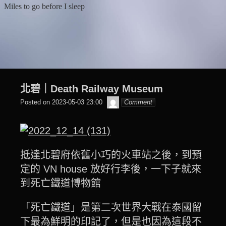
Skip
Miles to go before I sleep
to
content
北碧｜Death Railway Museum
๙
Posted on
2023-05-03 23:00
Comment
翔
子
抵達北碧府依舊小巧的火車站之後，到預
定的 VN house 放好行李後，一下子就來
到死亡鐵道博物館
「死亡鐵道」是第二次世界大戰在泰國留
下最為鮮明的印記了，但是也因為這段不