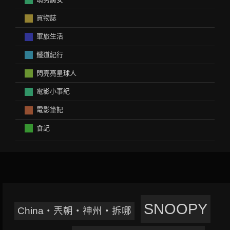
買物誌
軍旅生活
鐵道紀行
閃亮亮星球人
電影小事紀
電影筆記
食記
SNOOPY
China‧兲朝‧神州‧拆哪