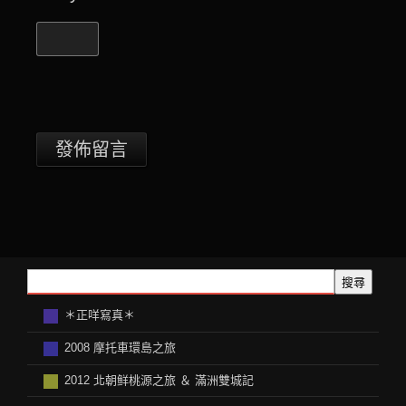
搜尋
＊正咩寫真＊
2008 摩托車環島之旅
2012 北朝鲜桃源之旅 ＆ 滿洲雙城記