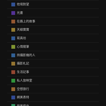
他境對望
光畫
在路上的故事
天線寶寶
寫真坊
心情隨筆
持攝影機的人
攝影札記
生活記事
私人放映室
空想旅行
網美表特
萌男腐女