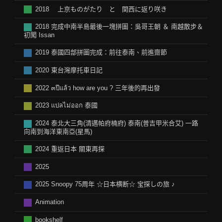
2018 上京ものがたり と 関西に返り咲き
2018 完成中南半島最後一塊拼圖：吳哥王朝 ＆ 南越散步＆
初闖 Issan
2019 泰國四部拼圖完成：前往泰南、前進齋節
2020 東台灣摩托車日記
2022 ๓ปีแล้ว how are you ? 三年後的再出發
2023 แปลไม่ออก 泰國
2024 泰北大三角(清邁帕府楠府) 泰南(普吉甲米合艾) 一路
向南到海洋東南亞(星馬)
2024 重返日本 關東再探
2025
2025 Snoopy 75周年 ☆日本横断☆ 宝探しの旅 ♪
Animation
bookshelf