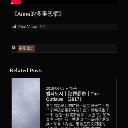
《Anne的多重恐懼》
Post Views:
402
This
📂
電影筆記
entry
was
Related Posts
posted
in
2018-04-03
๙ 翔子
범죄도시｜犯罪都市｜The
Outlaws （2017）
看到電影簡介的時候，感受很奇特，為
了了解這部電影在演什麼，情報蒐集了
一下 這是一個關於韓國「大圈仔」的故
事啊～多年前，香港出了一系列省港奇
兵，來自「內地」應該是同文同種的