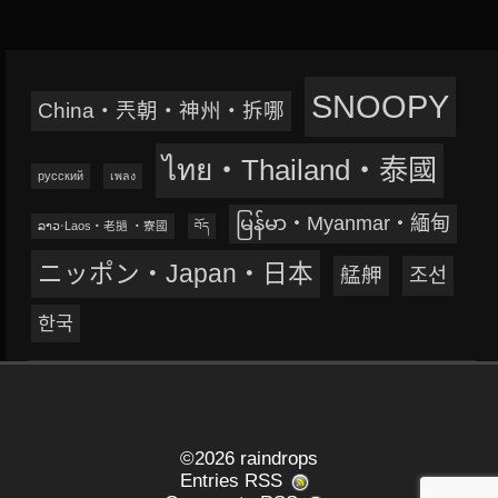
SNOOPY
China‧兲朝‧神州‧拆哪
ไทย‧Thailand‧泰國
русский
เพลง
မြန်မာ‧Myanmar‧緬甸
ລາວ‧Laos‧老撾 ‧寮國
བོད
ニッポン‧Japan‧日本
艋舺
조선
한국
©2026 raindrops
Entries RSS