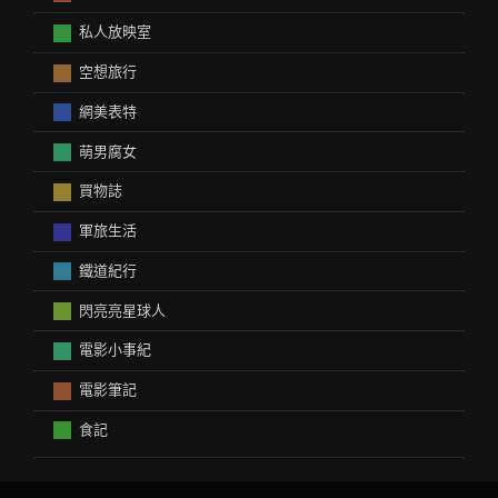
私人放映室
空想旅行
網美表特
萌男腐女
買物誌
軍旅生活
鐵道紀行
閃亮亮星球人
電影小事紀
電影筆記
食記