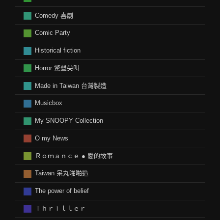
Comedy 喜劇
Comic Party
Historical fiction
Horror 驚聲尖叫
Made in Taiwan 台灣製造
Musicbox
My SNOOPY Collection
O my News
Ｒｏｍａｎｃｅ ● 愛的故事
Taiwan 呆丸啪啪造
The power of belief
Ｔｈｒｉｌｌｅｒ