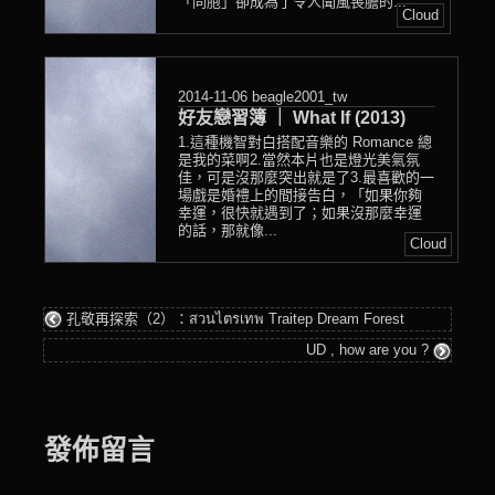
「同胞」卻成為了令人聞風喪膽的...
Cloud
2014-11-06
beagle2001_tw
好友戀習簿 ｜ What If (2013)
1.這種機智對白搭配音樂的 Romance 總
是我的菜啊2.當然本片也是燈光美氣氛
佳，可是沒那麼突出就是了3.最喜歡的一
場戲是婚禮上的間接告白，「如果你夠
幸運，很快就遇到了；如果沒那麼幸運
的話，那就像...
Cloud
孔敬再探索（2）：สวนไตรเทพ Traitep Dream Forest
UD , how are you ?
發佈留言