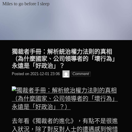
Skip
Miles to go before I sleep
to
content
獨裁者手冊：解析統治權力法則的真相
（為什麼國家、公司領導者的「壞行為」
永遠是「好政治」？
๙
Posted on
2021-12-01 23:06
Comment
翔
子
去年看《獨裁者的進化》，有點不是很進
入狀況，除了對反對人士的遭遇感到惋惜