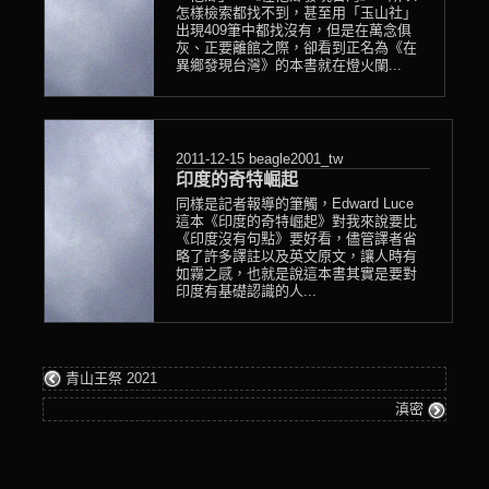
怎樣檢索都找不到，甚至用「玉山社」
出現409筆中都找沒有，但是在萬念俱
灰、正要離館之際，卻看到正名為《在
異鄉發現台灣》的本書就在燈火闌...
2011-12-15
beagle2001_tw
印度的奇特崛起
同樣是記者報導的筆觸，Edward Luce
這本《印度的奇特崛起》對我來說要比
《印度沒有句點》要好看，儘管譯者省
略了許多譯註以及英文原文，讓人時有
如霧之感，也就是說這本書其實是要對
印度有基礎認識的人...
青山王祭 2021
滇密