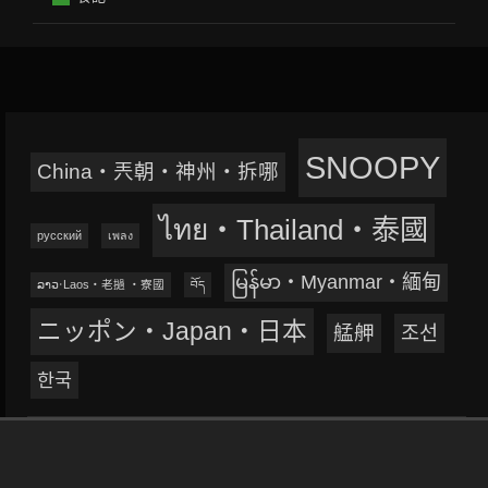
SNOOPY
China‧兲朝‧神州‧拆哪
ไทย‧Thailand‧泰國
русский
เพลง
မြန်မာ‧Myanmar‧緬甸
ລາວ‧Laos‧老撾 ‧寮國
བོད
ニッポン‧Japan‧日本
艋舺
조선
한국