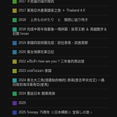
2017 不思議の国の関西
2017 東南亞共產黨國家之旅 ＋ Thailand 4.0
2018 上京ものがたり と 関西に返り咲き
2018 完成中南半島最後一塊拼圖：吳哥王朝 ＆ 南越散步＆
初闖 Issan
2019 泰國四部拼圖完成：前往泰南、前進齋節
2020 東台灣摩托車日記
2022 ๓ปีแล้ว how are you ? 三年後的再出發
2023 แปลไม่ออก 泰國
2024 泰北大三角(清邁帕府楠府) 泰南(普吉甲米合艾) 一路
向南到海洋東南亞(星馬)
2024 重返日本 關東再探
2025
2025 Snoopy 75周年 ☆日本横断☆ 宝探しの旅 ♪