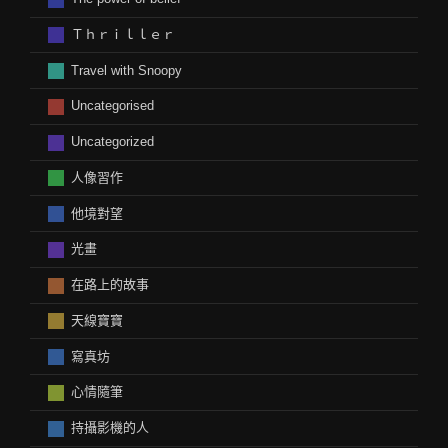
Ｔｈｒｉｌｌｅｒ
Travel with Snoopy
Uncategorised
Uncategorized
人像習作
他境對望
光畫
在路上的故事
天線寶寶
寫真坊
心情隨筆
持攝影機的人