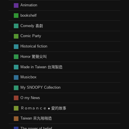
Animation
bookshelf
Comedy 喜劇
Comic Party
Historical fiction
Horror 驚聲尖叫
Made in Taiwan 台灣製造
Musicbox
My SNOOPY Collection
O my News
Ｒｏｍａｎｃｅ ● 愛的故事
Taiwan 呆丸啪啪造
The power of belief