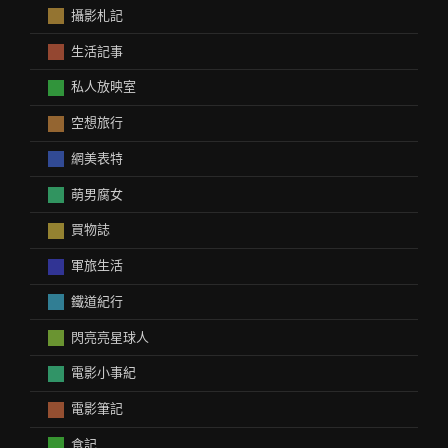
攝影札記
生活記事
私人放映室
空想旅行
網美表特
萌男腐女
買物誌
軍旅生活
鐵道紀行
閃亮亮星球人
電影小事紀
電影筆記
食記