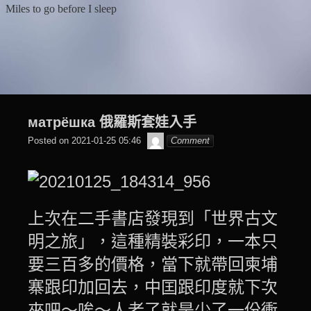
Skip
Miles to go before I sleep
to
content
матрёшка 俄羅斯套娃入手
๙
Posted on
2021-01-25 05:46
Comment
翔
子
上次在二手書店發現到「世界古文
明之旅」，這種精裝彩印，一本只
要三百多的價格，當下就帶回柬埔
寨跟印加回去，中囯跟印度就下次
來吧～唉～人老了就是少了一份衝