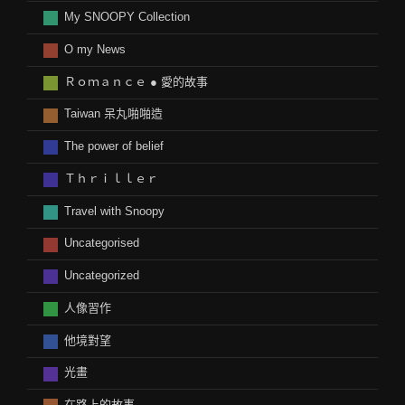
My SNOOPY Collection
O my News
Ｒｏｍａｎｃｅ ● 愛的故事
Taiwan 呆丸啪啪造
The power of belief
Ｔｈｒｉｌｌｅｒ
Travel with Snoopy
Uncategorised
Uncategorized
人像習作
他境對望
光畫