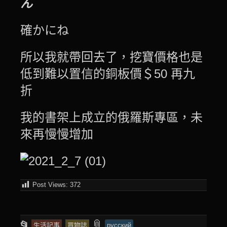
ん
確かにね
所以我就帶回去了，挖寶價格也是
低到難以置信的銅板價＄50 再九
折
我的書架上成立的俄羅斯專區，未
來再慢慢增加
Post Views:
372
This
and
📎
📂
生活記事
買物誌
русский