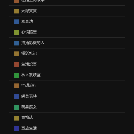
在路上的故事
天線寶寶
寫真坊
心情隨筆
持攝影機的人
攝影札記
生活記事
私人放映室
空想旅行
網美表特
萌男腐女
買物誌
軍旅生活