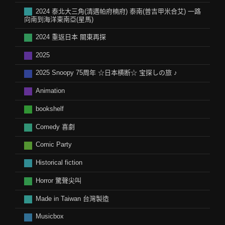
2024 泰北大三角(清邁帕府楠府) 泰南(普吉甲米合艾) 一路
向南到海洋東南亞(星馬)
2024 重返日本 關東再探
2025
2025 Snoopy 75周年 ☆日本横断☆ 宝探しの旅 ♪
Animation
bookshelf
Comedy 喜劇
Comic Party
Historical fiction
Horror 驚聲尖叫
Made in Taiwan 台灣製造
Musicbox