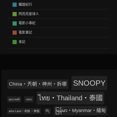
鐵道紀行
閃亮亮星球人
電影小事紀
電影筆記
食記
SNOOPY
China‧兲朝‧神州‧拆哪
ไทย‧Thailand‧泰國
русский
เพลง
မြန်မာ‧Myanmar‧緬甸
ລາວ‧Laos‧老撾 ‧寮國
བོད