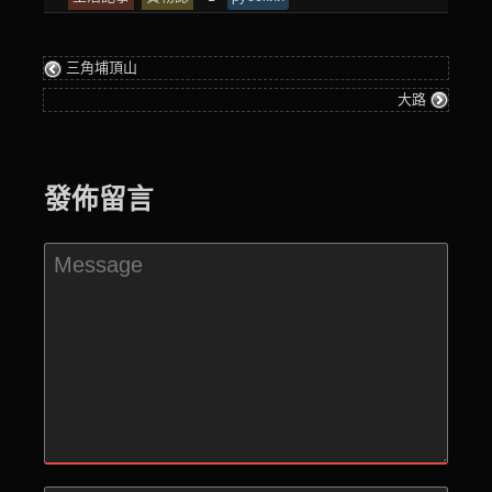
entry
tagged
was
三角埔頂山
posted
大路
in
發佈留言