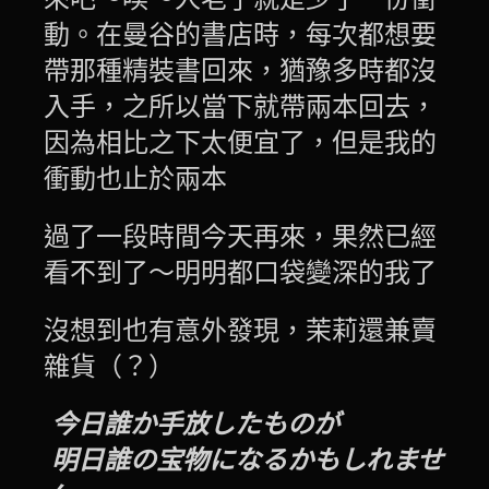
動。在曼谷的書店時，每次都想要
帶那種精裝書回來，猶豫多時都沒
入手，之所以當下就帶兩本回去，
因為相比之下太便宜了，但是我的
衝動也止於兩本
過了一段時間今天再來，果然已經
看不到了～明明都口袋變深的我了
沒想到也有意外發現，茉莉還兼賣
雜貨（？）
今日誰か手放したものが
明日誰の宝物になるかもしれませ