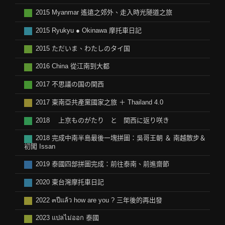
2015 Myanmar 遙遠之郊外、走入時光隧道之旅
2015 Ryukyu ● Okinawa 摩托車日記
2015 ただいま、わたしのタイ国
2016 China 從江南到大都
2017 不思議の国の関西
2017 東南亞共產黨國家之旅 ＋ Thailand 4.0
2018 上京ものがたり と 関西に返り咲き
2018 完成中南半島最後一塊拼圖：吳哥王朝 ＆ 南越散步＆
初闖 Issan
2019 泰國四部拼圖完成：前往泰南、前進齋節
2020 東台灣摩托車日記
2022 ๓ปีแล้ว how are you ? 三年後的再出發
2023 แปลไม่ออก 泰國