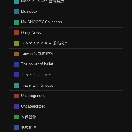
Made in Taiwan 台灣製造
Musicbox
My SNOOPY Collection
O my News
Ｒｏｍａｎｃｅ ● 愛的故事
Taiwan 呆丸啪啪造
The power of belief
Ｔｈｒｉｌｌｅｒ
Travel with Snoopy
Uncategorised
Uncategorized
人像習作
他境對望