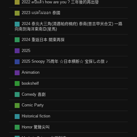
2022 ๓ปีแล้ว how are you ? 三年後的再出發
2023 แปลไม่ออก 泰國
2024 泰北大三角(清邁帕府楠府) 泰南(普吉甲米合艾) 一路
向南到海洋東南亞(星馬)
2024 重返日本 關東再探
2025
2025 Snoopy 75周年 ☆日本横断☆ 宝探しの旅 ♪
Animation
bookshelf
Comedy 喜劇
Comic Party
Historical fiction
Horror 驚聲尖叫