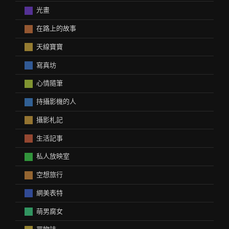
光畫
在路上的故事
天線寶寶
寫真坊
心情隨筆
持攝影機的人
攝影札記
生活記事
私人放映室
空想旅行
網美表特
萌男腐女