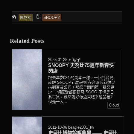
This
and
📎
📂
買物誌
SNOOPY
entry
tagged
was
posted
Related Posts
in
2025-01-28
๙ 翔子
SNOOPY 史努比75週年新春快
閃店
跟去年(2024)的劇本一樣，一回到台灣
就跟 SNOOPY 展報到 在台灣我就很少
來到百貨公司，那麼早開門第一批又更
少 一切感受都很新奇 SOGO 不愧是日
系百貨，雖然說好像遠東吃下經營權?
但是一大...
Cloud
2011-10-06
beagle2001_tw
史努比博物館經典展 —— 史努比