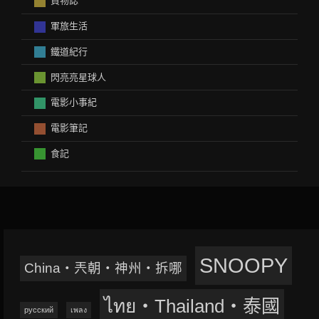
買物誌
軍旅生活
鐵道紀行
閃亮亮星球人
電影小事紀
電影筆記
食記
SNOOPY
China‧兲朝‧神州‧拆哪
ไทย‧Thailand‧泰國
русский
เพลง