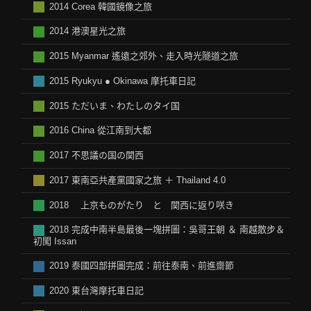
2014 Corea 韓國鏡像之旅
2014 港澳星光之旅
2015 Myanmar 遙遠之郊外、走入時光隧道之旅
2015 Ryukyu ● Okinawa 摩托車日記
2015 ただいま、わたしのタイ国
2016 China 從江南到大都
2017 不思議の国の関西
2017 東南亞共產黨國家之旅 ＋ Thailand 4.0
2018 上京ものがたり と 関西に返り咲き
2018 完成中南半島最後一塊拼圖：吳哥王朝 ＆ 南越散步＆
初闖 Issan
2019 泰國四部拼圖完成：前往泰南、前進齋節
2020 東台灣摩托車日記