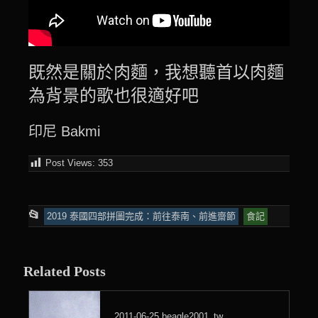
既然是關於肉麵，我想聽首以肉麵
為背景的歌也很適好吧
印尼 Bakmi
Post Views:
353
This
📂
2019 泰國四部拼圖完成：前往泰南、前進齋節
食記
entry
was
Related Posts
posted
in
2011-06-25
beagle2001_tw