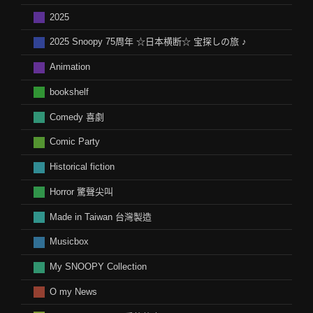
2025
2025 Snoopy 75周年 ☆日本横断☆ 宝探しの旅 ♪
Animation
bookshelf
Comedy 喜劇
Comic Party
Historical fiction
Horror 驚聲尖叫
Made in Taiwan 台灣製造
Musicbox
My SNOOPY Collection
O my News