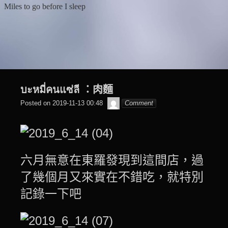
Skip
Miles to go before I sleep
to
content
บะหมี่คนแซ่ลี ：肉麵
๙
Posted on
2019-11-13 00:48
Comment
翔
子
六月無意在東羅發現到這間店，過
了幾個月又來實在不錯吃，就特別
記錄一下吧