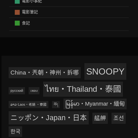
電影小事紀
電影筆記
食記
SNOOPY
China‧兲朝‧神州‧拆哪
ไทย‧Thailand‧泰國
русский
เพลง
မြန်မာ‧Myanmar‧緬甸
ລາວ‧Laos‧老撾 ‧寮國
བོད
ニッポン‧Japan‧日本
艋舺
조선
한국