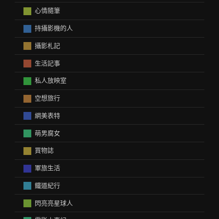
心情隨筆
持攝影機的人
攝影札記
生活記事
私人放映室
空想旅行
網美表特
萌男腐女
買物誌
軍旅生活
鐵道紀行
閃亮亮星球人