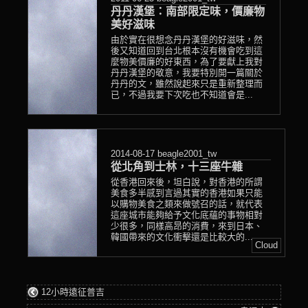
丹丹漢堡：南部限定味，價廉物
美好滋味
由於實在很想念丹丹漢堡的好滋味，然
後又知道回到台北根本沒有機會吃到這
麼物美價廉的好東西，為了要獻上我對
丹丹漢堡的敬意，我要特別開一篇關於
丹丹的文，雖然說起來只是重新整理而
已，不過我要下次吃也不知道會是...
2014-08-17
beagle2001_tw
從北角到士林，十三座牛雜
從香港回來後，坦白說，對香港的所謂
美食多半感到言過其實的香港如果只能
以購物美食之類來做號召的話，就代表
這座城市能夠給予文化底蘊的事物相對
少很多，同樣高昂的消費，來到日本、
韓國帶來的文化衝擊還是比較大的...
Cloud
12小時遠征普吉