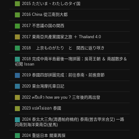
2015 ただいま、わたしのタイ国
2016 China 從江南到大都
2017 不思議の国の関西
2017 東南亞共產黨國家之旅 ＋ Thailand 4.0
2018 上京ものがたり と 関西に返り咲き
2018 完成中南半島最後一塊拼圖：吳哥王朝 ＆ 南越散步＆
初闖 Issan
2019 泰國四部拼圖完成：前往泰南、前進齋節
2020 東台灣摩托車日記
2022 ๓ปีแล้ว how are you ? 三年後的再出發
2023 แปลไม่ออก 泰國
2024 泰北大三角(清邁帕府楠府) 泰南(普吉甲米合艾) 一路
向南到海洋東南亞(星馬)
2024 重返日本 關東再探