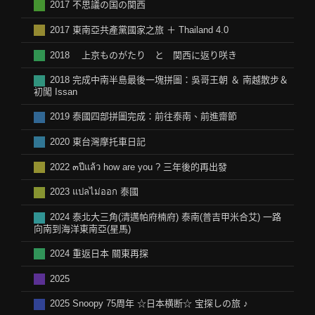
2017 不思議の国の関西
2017 東南亞共產黨國家之旅 ＋ Thailand 4.0
2018 上京ものがたり と 関西に返り咲き
2018 完成中南半島最後一塊拼圖：吳哥王朝 ＆ 南越散步＆
初闖 Issan
2019 泰國四部拼圖完成：前往泰南、前進齋節
2020 東台灣摩托車日記
2022 ๓ปีแล้ว how are you ? 三年後的再出發
2023 แปลไม่ออก 泰國
2024 泰北大三角(清邁帕府楠府) 泰南(普吉甲米合艾) 一路
向南到海洋東南亞(星馬)
2024 重返日本 關東再探
2025
2025 Snoopy 75周年 ☆日本横断☆ 宝探しの旅 ♪