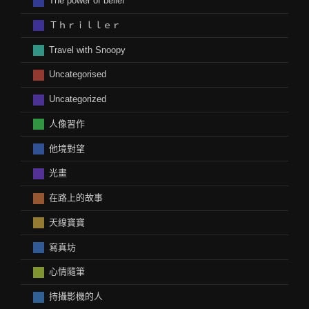
The power of belief
Ｔｈｒｉｌｌｅｒ
Travel with Snoopy
Uncategorised
Uncategorized
人像習作
他境對望
光畫
在路上的故事
天線寶寶
寫真坊
心情隨筆
持攝影機的人