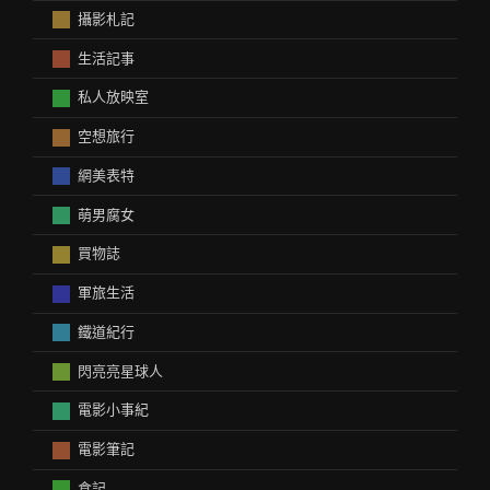
攝影札記
生活記事
私人放映室
空想旅行
網美表特
萌男腐女
買物誌
軍旅生活
鐵道紀行
閃亮亮星球人
電影小事紀
電影筆記
食記