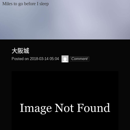
Skip
Miles to go before I sleep
to
content
大阪城
๙
Posted on
2018-03-14 05:04
Comment
翔
子