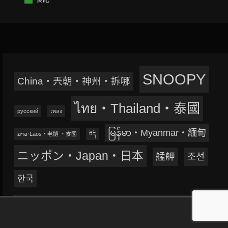
SNOOPY
China‧兲朝‧神州‧拆哪
ไทย‧Thailand‧泰國
русский
เพลง
မြန်မာ‧Myanmar‧緬甸
ລາວ‧Laos‧老撾 ‧寮國
བོད
ニッポン‧Japan‧日本
艋舺
조선
한국