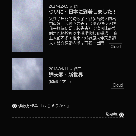
2017-12-05
๙ 翔子
ついに、日本に到着しました！
又到了出門的時候了，很多台灣人的出
門首選，我終於要去了（應該很少人跟
我一樣緬甸還比較先去）；這次比較特
別是也終於可以坐機場快線到機場 一路
上人都不多，後來才知道原來今天是週
末，沒有通勤人潮；而我一出門...
Cloud
2018-04-11
๙ 翔子
通天閣、新世界
(閱讀全文...)
Cloud
伊藤万理華 『はじまりか、』
道頓堀