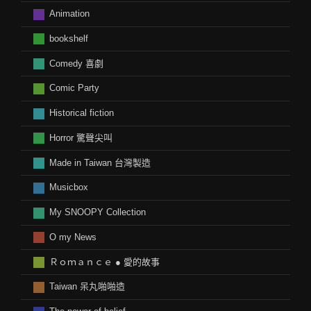
Animation
bookshelf
Comedy 喜劇
Comic Party
Historical fiction
Horror 驚聲尖叫
Made in Taiwan 台灣製造
Musicbox
My SNOOPY Collection
O my News
Ｒｏｍａｎｃｅ ● 愛的故事
Taiwan 呆丸啪啪造