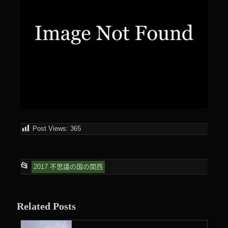
Post Views:
365
This
📂
2017 不思議の国の関西
entry
was
Related Posts
posted
in