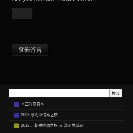
搜尋
＊正咩寫真＊
2008 摩托車環島之旅
2012 北朝鲜桃源之旅 ＆ 滿洲雙城記