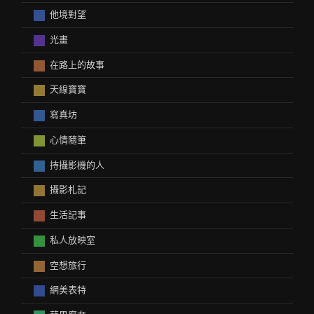
他境對望
光畫
在路上的故事
天線寶寶
寫真坊
心情隨筆
持攝影機的人
攝影札記
生活記事
私人放映室
空想旅行
網美表特