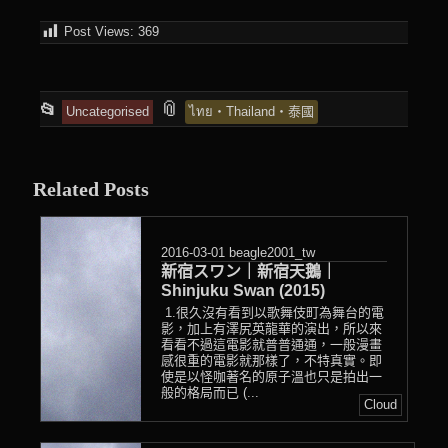
Post Views:
369
This
and
📎
📂
Uncategorised
ไทย‧Thailand‧泰國
entry
tagged
was
posted
Related Posts
in
2016-03-01
beagle2001_tw
新宿スワン｜新宿天鵝｜
Shinjuku Swan (2015)
1.很久沒有看到以歌舞伎町為舞台的電
影，加上有澤尻英龍華的演出，所以來
看看不過這電影就普普通通，一般漫畫
感很重的電影就那樣了，不特真實。即
使是以怪咖著名的原子溫也只是拍出一
般的格局而已 (...
Cloud