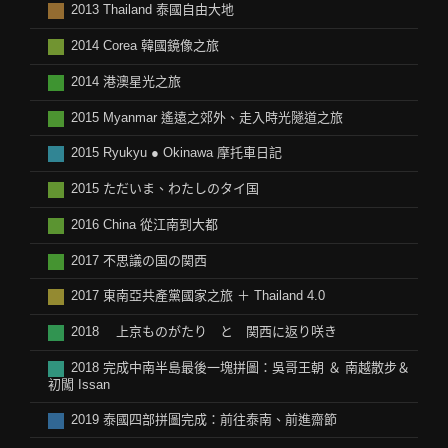
2013 Thailand 泰國自由大地
2014 Corea 韓國鏡像之旅
2014 港澳星光之旅
2015 Myanmar 遙遠之郊外、走入時光隧道之旅
2015 Ryukyu ● Okinawa 摩托車日記
2015 ただいま、わたしのタイ国
2016 China 從江南到大都
2017 不思議の国の関西
2017 東南亞共產黨國家之旅 ＋ Thailand 4.0
2018 上京ものがたり と 関西に返り咲き
2018 完成中南半島最後一塊拼圖：吳哥王朝 ＆ 南越散步＆
初闖 Issan
2019 泰國四部拼圖完成：前往泰南、前進齋節