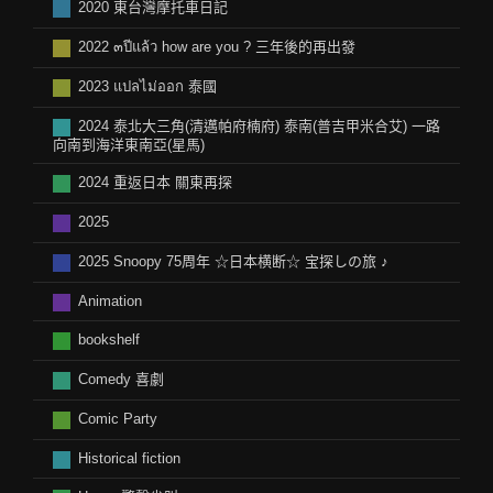
2020 東台灣摩托車日記
2022 ๓ปีแล้ว how are you ? 三年後的再出發
2023 แปลไม่ออก 泰國
2024 泰北大三角(清邁帕府楠府) 泰南(普吉甲米合艾) 一路
向南到海洋東南亞(星馬)
2024 重返日本 關東再探
2025
2025 Snoopy 75周年 ☆日本横断☆ 宝探しの旅 ♪
Animation
bookshelf
Comedy 喜劇
Comic Party
Historical fiction