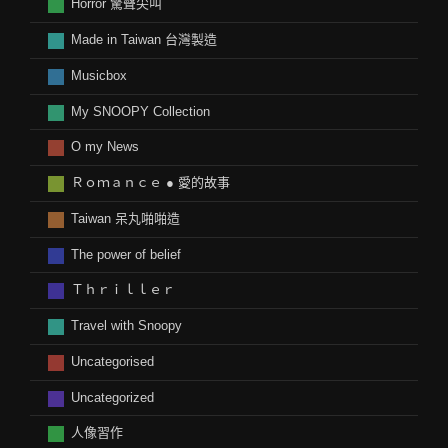
Horror 驚聲尖叫
Made in Taiwan 台灣製造
Musicbox
My SNOOPY Collection
O my News
Ｒｏｍａｎｃｅ ● 愛的故事
Taiwan 呆丸啪啪造
The power of belief
Ｔｈｒｉｌｌｅｒ
Travel with Snoopy
Uncategorised
Uncategorized
人像習作