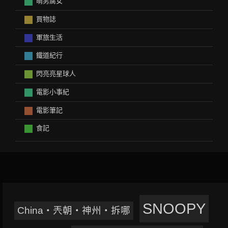
萌男腐女
買物誌
軍旅生活
鐵道紀行
閃亮亮星球人
電影小事紀
電影筆記
食記
SNOOPY
China‧兲朝‧神州‧拆哪