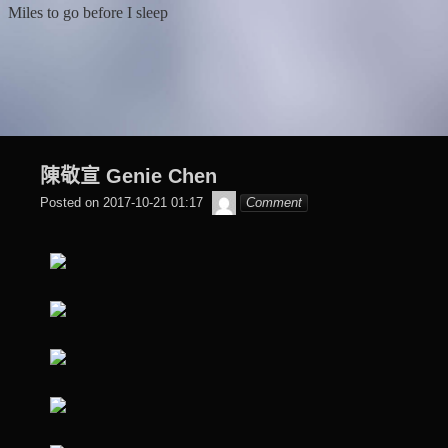
Skip
Miles to go before I sleep
to
content
陳敬宣 Genie Chen
๙
Posted on
2017-10-21 01:17
Comment
翔
子