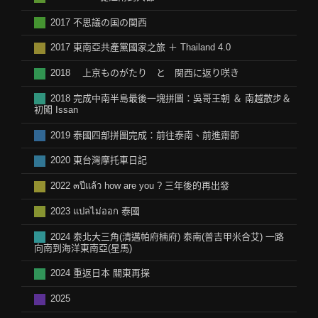
2017 不思議の国の関西
2017 東南亞共產黨國家之旅 ＋ Thailand 4.0
2018 上京ものがたり と 関西に返り咲き
2018 完成中南半島最後一塊拼圖：吳哥王朝 ＆ 南越散步＆
初闖 Issan
2019 泰國四部拼圖完成：前往泰南、前進齋節
2020 東台灣摩托車日記
2022 ๓ปีแล้ว how are you ? 三年後的再出發
2023 แปลไม่ออก 泰國
2024 泰北大三角(清邁帕府楠府) 泰南(普吉甲米合艾) 一路
向南到海洋東南亞(星馬)
2024 重返日本 關東再探
2025