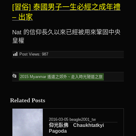
[習俗] 泰國男子一生必經之成年禮
– 出家
Nat 的信仰長久以來已經被用來鞏固中央
皇權
Post Views:
987
This
📂
2015 Myanmar 遙遠之郊外、走入時光隧道之旅
entry
was
Related Posts
posted
in
2016-03-05
beagle2001_tw
仰光臥佛 Chaukhtatkyi
Pagoda