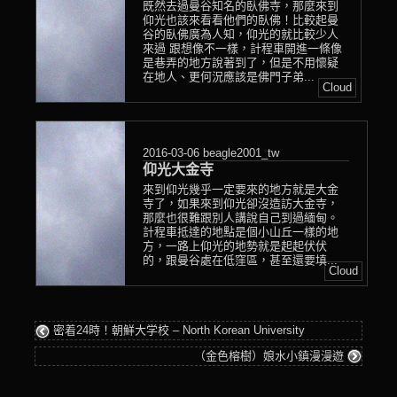
既然去過曼谷知名的臥佛寺，那麼來到
仰光也該來看看他們的臥佛！比較起曼
谷的臥佛廣為人知，仰光的就比較少人
來過 跟想像不一樣，計程車開進一條像
是巷弄的地方說著到了，但是不用懷疑
在地人、更何況應該是佛門子弟...
Cloud
2016-03-06
beagle2001_tw
仰光大金寺
來到仰光幾乎一定要來的地方就是大金
寺了，如果來到仰光卻沒造訪大金寺，
那麼也很難跟別人講說自己到過緬甸。
計程車抵達的地點是個小山丘一樣的地
方，一路上仰光的地勢就是起起伏伏
的，跟曼谷處在低窪區，甚至還要填...
Cloud
密着24時！朝鮮大学校 – North Korean University
（金色榕樹）娘水小鎮漫漫遊