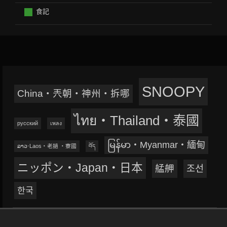
食記
SNOOPY
China‧兲朝‧神州‧拆哪
ไทย‧Thailand‧泰國
русский
เพลง
မြန်မာ‧Myanmar‧緬甸
ລາວ‧Laos‧老撾 ‧寮國
བོད
ニッポン‧Japan‧日本
艋舺
조선
한국