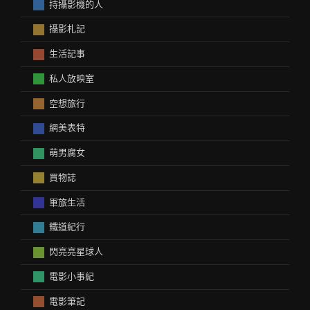
持攝影機的人
攝影札記
生活記事
私人放映室
空想旅行
網美表特
萌男腐女
買物誌
軍旅生活
鐵道紀行
閃亮亮星球人
電影小事紀
電影筆記