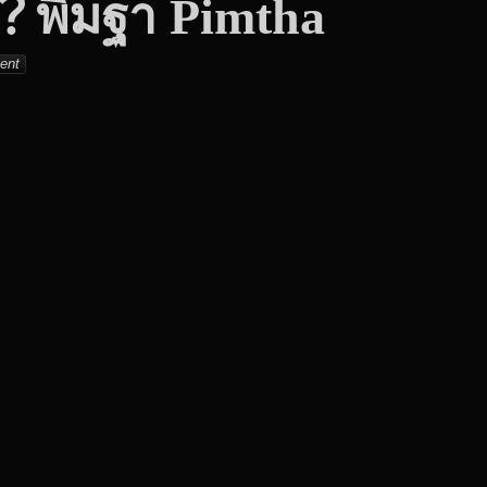
มฐา Pimtha
001_tw
ent