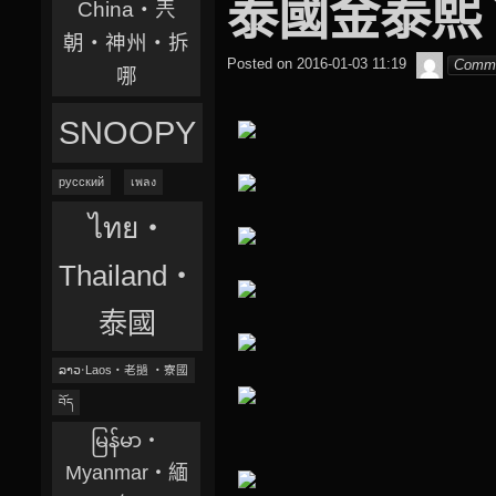
泰國金泰熙？พิ
China‧兲
朝‧神州‧拆
beagle2
Posted on
2016-01-03 11:19
Comm
哪
SNOOPY
русский
เพลง
ไทย‧
Thailand‧
泰國
ລາວ‧Laos‧老撾 ‧寮國
བོད
မြန်မာ‧
Myanmar‧緬