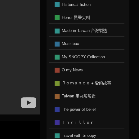
Historical fiction
Horror 驚聲尖叫
Made in Taiwan 台灣製造
Musicbox
My SNOOPY Collection
O my News
Ｒｏｍａｎｃｅ ● 愛的故事
Taiwan 呆丸啪啪造
The power of belief
Ｔｈｒｉｌｌｅｒ
Travel with Snoopy