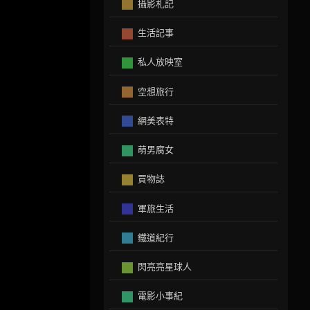
攝影札記
生活記事
私人放映室
空想旅行
網美表特
萌男腐女
買物誌
軍旅生活
鐵道紀行
閃亮亮星球人
電影小事紀