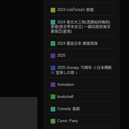
2023 แปลไม่ออก 泰國
2024 泰北大三角(清邁帕府楠府)
泰南(普吉甲米合艾) 一路向南到海洋
東南亞(星馬)
2024 重返日本 關東再探
2025
2025 Snoopy 75周年 ☆日本横断
☆ 宝探しの旅 ♪
Animation
bookshelf
Comedy 喜劇
Comic Party