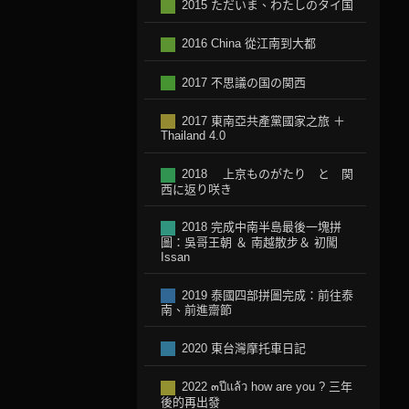
2015 ただいま、わたしのタイ国
2016 China 從江南到大都
2017 不思議の国の関西
2017 東南亞共產黨國家之旅 ＋
Thailand 4.0
2018 上京ものがたり と 関
西に返り咲き
2018 完成中南半島最後一塊拼
圖：吳哥王朝 ＆ 南越散步＆ 初闖
Issan
2019 泰國四部拼圖完成：前往泰
南、前進齋節
2020 東台灣摩托車日記
2022 ๓ปีแล้ว how are you ? 三年
後的再出發