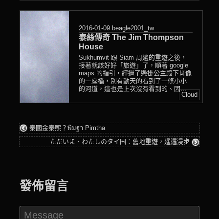
2016-01-09
beagle2001_tw
泰絲傳奇 The Jim Thompson
House
Sukhumvit 跟 Siam 周邊的重遊之後，
接著就該好好「旅遊」了，順著 google
maps 的指引，經過了懸掛公主殿下肖像
的一座橋，別有動天的看到了一條小小
的河道，這也是上次沒有看到的、因...
Cloud
泰國金泰熙？พิมฐา Pimtha
ただいま、わたしのタイ国：舊地重遊，暹邏漫步
發佈留言