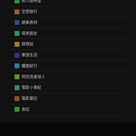
私人放映室
空想旅行
網美表特
萌男腐女
買物誌
軍旅生活
鐵道紀行
閃亮亮星球人
電影小事紀
電影筆記
食記