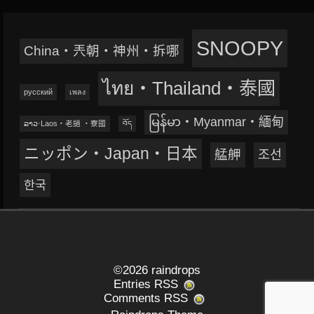
SNOOPY
China‧兲朝‧神州‧拆哪
ไทย‧Thailand‧泰國
русский
เพลง
မြန်မာ‧Myanmar‧緬甸
ລາວ‧Laos‧老撾 ‧寮國
བོད
ニッポン‧Japan‧日本
艋舺
조선
한국
©2026 raindrops
Entries RSS
Comments RSS