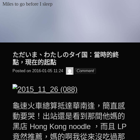
Skip
Miles to go before I sleep
to
content
ただいま、わたしのタイ国：當時的終
點，現在的起點
beagle2001_tw
Posted on
2016-01-05 11:24
Comment
龜速火車總算抵達華南逢，簡直感
動要哭！出站還是看到那間他媽的
黑店 Hong Kong noodle ，而且 LP
竟然推薦，媽的啊我從來沒吃過那