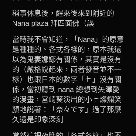
稍事休息後，醒來後來到附近的
Nana plaza 拜四面佛（誤
當時我不會知道，「Nana」的原意
是種種的、各式各樣的，原本我還
以為鬼妻娜娜有關係，其實是沒有
的（嚴格說起來，兩者發音並不一
樣）也跟日本的數字「七」沒有關
係，當初聽到 nana 總想到矢澤愛
的漫畫，宮崎葵演出的小七燦爛笑
顏地說著：「奈々です」過了那麼
久還是印象深刻
當然這裡夜晚的「各式各樣」也不