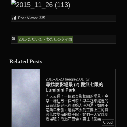
Post Views:
335
This
📂
2015 ただいま、わたしのタイ国
entry
was
Related Posts
posted
in
2016-01-23
beagle2001_tw
尋找泰影場景 (2) 愛無七限的
Lumipini Park
昨天去過了一個跟泰影相關的場景，今
早一樣往另一個出發！早早起來經過的
四面佛還是已經開始人潮洶湧，如果不
是夠早出發，還看不太到正要上工的舞
者化妝準備的樣子呢，她們一天會跳到
幾場呢？彎過四面佛，要往《愛無...
Cloud