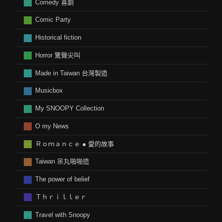
Comedy 喜劇
Comic Party
Historical fiction
Horror 驚聲尖叫
Made in Taiwan 台灣製造
Musicbox
My SNOOPY Collection
O my News
Ｒｏｍａｎｃｅ ● 愛的故事
Taiwan 呆丸啪啪造
The power of belief
Ｔｈｒｉｌｌｅｒ
Travel with Snoopy