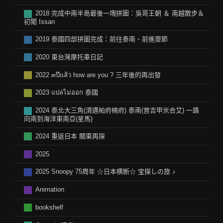
2018 完成中南半島最後一塊拼圖：吳哥王朝 ＆ 南越散步＆
初闖 Issan
2019 泰國四部拼圖完成：前往泰南、前進齋節
2020 東台灣摩托車日記
2022 ๓ปีแล้ว how are you ? 三年後的再出發
2023 แปลไม่ออก 泰國
2024 泰北大三角(清邁帕府楠府) 泰南(普吉甲米合艾) 一路
向南到海洋東南亞(星馬)
2024 重返日本 關東再探
2025
2025 Snoopy 75周年 ☆日本横断☆ 宝探しの旅 ♪
Animation
bookshelf