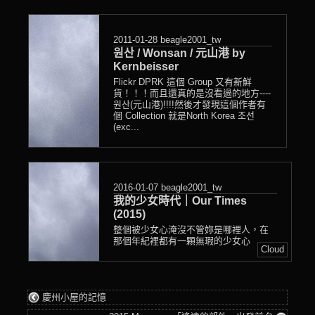
in
2011-01-28
beagle2001_tw
원산 / Wonsan / 元山港 by
Kernbeisser
Flickr DPRK 這個 Group 又有新鮮
貨！！！而且還真的是沒看過的地方----
원산(元山港)!!!!然後才發現這個作者有
個 Collection 就是North Korea 조선
(exc...
2016-01-07
beagle2001_tw
我的少女時代｜Our Times
(2015)
整個被少女心淹沒不管妳是哪裡人，在
那個年紀裡都有一顆無瑕的少女心
Cloud
慶州小屋的記憶