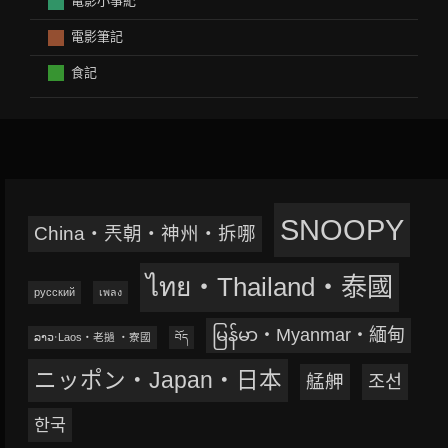
電影小事紀
電影筆記
食記
SNOOPY
China‧兲朝‧神州‧拆哪
ไทย‧Thailand‧泰國
русский
เพลง
မြန်မာ‧Myanmar‧緬甸
ລາວ‧Laos‧老撾 ‧寮國
བོད
ニッポン‧Japan‧日本
艋舺
조선
한국