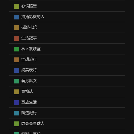
心情隨筆
持攝影機的人
攝影札記
生活記事
私人放映室
空想旅行
網美表特
萌男腐女
買物誌
軍旅生活
鐵道紀行
閃亮亮星球人