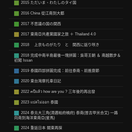
2015 ただいま、わたしのタイ国
2016 China 從江南到大都
2017 不思議の国の関西
2017 東南亞共產黨國家之旅 ＋ Thailand 4.0
2018 上京ものがたり と 関西に返り咲き
2018 完成中南半島最後一塊拼圖：吳哥王朝 ＆ 南越散步＆
初闖 Issan
2019 泰國四部拼圖完成：前往泰南、前進齋節
2020 東台灣摩托車日記
2022 ๓ปีแล้ว how are you ? 三年後的再出發
2023 แปลไม่ออก 泰國
2024 泰北大三角(清邁帕府楠府) 泰南(普吉甲米合艾) 一路
向南到海洋東南亞(星馬)
2024 重返日本 關東再探