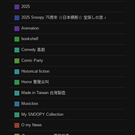
2025
2025 Snoopy 75周年 ☆日本横断☆ 宝探しの旅 ♪
Animation
bookshelf
Comedy 喜劇
Comic Party
Historical fiction
Horror 驚聲尖叫
Made in Taiwan 台灣製造
Musicbox
My SNOOPY Collection
O my News