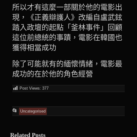
所以才有這麼一部關於他的電影出
現，《正義辯護人》改編自盧武鉉
踏入政壇的起點「釜林事件」回顧
這位前總統的事蹟，電影在韓國也
獲得相當成功
除了可能就有的緬懷情緒，電影最
成功的在於他的角色經營
Post Views:
377
This
📂
Uncategorised
entry
was
Related Posts
posted