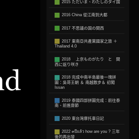
2015 ただいま、わたしのタイ国
2016 China 從江南到大都
2017 不思議の国の関西
2017 東南亞共產黨國家之旅 ＋
Thailand 4.0
2018 上京ものがたり と 関
西に返り咲き
2018 完成中南半島最後一塊拼
圖：吳哥王朝 ＆ 南越散步＆ 初闖
Issan
2019 泰國四部拼圖完成：前往泰
南、前進齋節
2020 東台灣摩托車日記
2022 ๓ปีแล้ว how are you ? 三年
後的再出發