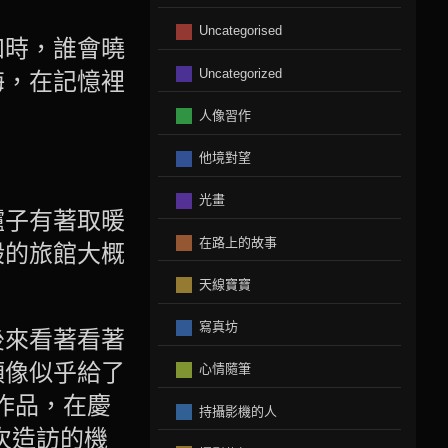
Uncategorised
知時，誰會曉
Uncategorized
海，在記憶裡
人像習作
他境對望
光畫
爐子有著取暖
在路上的故事
般的旅館大概
天線寶寶
寫真坊
後來看著看著
頭像似乎給了
心情隨筆
的作品，在慶
持攝影機的人
次造訪的機