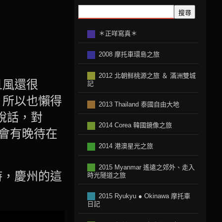
搜尋
＊正咩寫真＊
2008 摩托車環島之旅
2012 北朝鲜桃源之旅 ＆ 滿洲雙城
且風還很
記
，所以也懶得
2013 Thailand 泰國自由大地
說話，對
2014 Corea 韓國鏡像之旅
我會有晚待在
2014 港澳星光之旅
2015 Myanmar 遙遠之郊外、走入
時，慶州的這
時光隧道之旅
2015 Ryukyu ● Okinawa 摩托車
日記