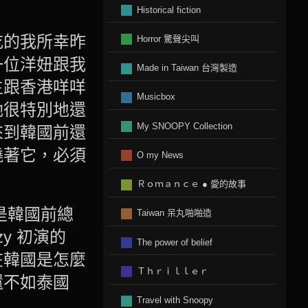
Historical fiction
吃的我所幸昨
Horror 驚聲尖叫
一位洋妞跟我
Made in Taiwan 台灣製造
生跟香港咩咩
Musicbox
她很特別地還
My SNOOPY Collection
來到韓國前還
繞著它，必須
O my News
Ｒｏｍａｎｃｅ ● 愛的故事
先是韓國前總
Taiwan 呆丸啪啪造
y 初演的
The power of belief
在韓國是怎麼
Ｔｈｒｉｌｌｅｒ
還不如泰國
Travel with Snoopy