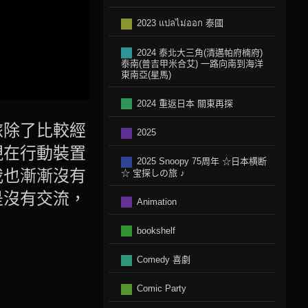
2023 แปลไม่ออก 泰國
2024 泰北大三角(清邁帕府楠府)
泰南(普吉甲米合艾) 一路向南到海洋
東南亞(星馬)
2024 重返日本 關東再探
旅除了比較經
2025
現在行動裝置
2025 Snoopy 75周年 ☆日本横断
我也漸漸沒有
☆ 宝探しの旅 ♪
是沒有交流，
Animation
bookshelf
Comedy 喜劇
Comic Party