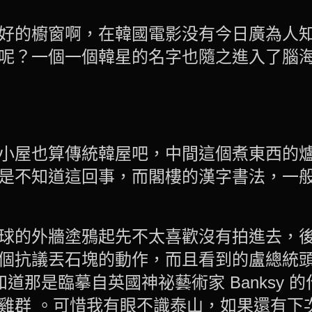
好的櫥窗啊，在韓國電影没有今日廣為人
呢？一個一個韓星的名字也隨之進入了腦
小屋也算傳統韓屋吧，中間這個煮東西的
是不知道這回事，而閣樓的漢字書法，一
球的外牆塗鴉起先不太喜歡沒有拍進去，
個抗議丟石塊的動作，而且看到的盧總統
知道那是臨摹自英國神祕藝術家 Banksy 
雞群 。可惜我有眼不識泰山，如果還有下