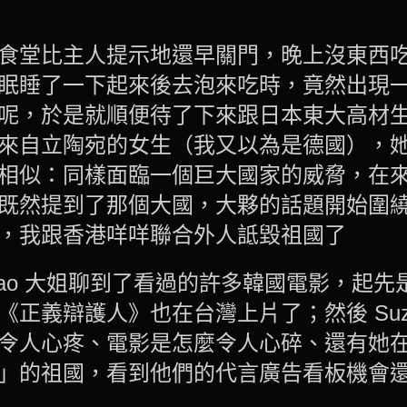
食堂比主人提示地還早關門，晚上沒東西
眠睡了一下起來後去泡來吃時，竟然出現
呢，於是就順便待了下來跟日本東大高材
來自立陶宛的女生（我又以為是德國），
相似：同樣面臨一個巨大國家的威脅，在
既然提到了那個大國，大夥的話題開始圍
，我跟香港咩咩聯合外人詆毀祖國了
 Kao 大姐聊到了看過的許多韓國電影，起
正義辯護人》也在台灣上片了；然後 Suz
令人心疼、電影是怎麼令人心碎、還有她
」的祖國，看到他們的代言廣告看板機會