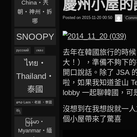
慶州小屋的
China‧兲
朝‧神州‧拆
beagle2
Posted on
2015-11-20 00:50
Comm
哪
SNOOPY
去年在韓國旅行的時候
русский
เพลง
大！），準備不夠下的
ไทย‧
開口說話。除了 JS
Thailand‧
啦，如果我知道釜山 T
泰國
lobby 一起聊韓國，可是
ລາວ‧Laos‧老撾 ‧寮國
沒想到在我想說就一人
བོད
個小屋帶來了驚喜
မြန်မာ‧
Myanmar‧緬