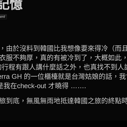
記憶
001_tw
ent
，由於沒料到韓國比我想像要來得冷（而
衣服不夠厚，真的有被冷到了，大概如此
A 的行程有跟人講什麼話之外，也真找不到人
erra GH 的一位櫃檯就是台灣姑娘的話，
我在check-out 才曉得 …….
旅到底，無風無雨地抵達韓國之旅的終點