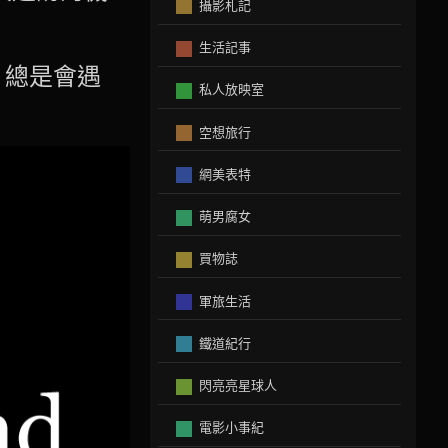
攝影札記
生活記事
，總是會遇
私人放映室
空想旅行
網美表特
萌男腐女
買物誌
軍旅生活
鐵道紀行
閃亮亮星球人
電影小事紀