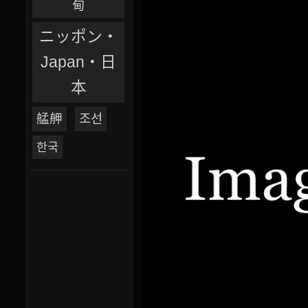
甸
ニッポン‧
Japan‧日
本
艋舺
조선
한국