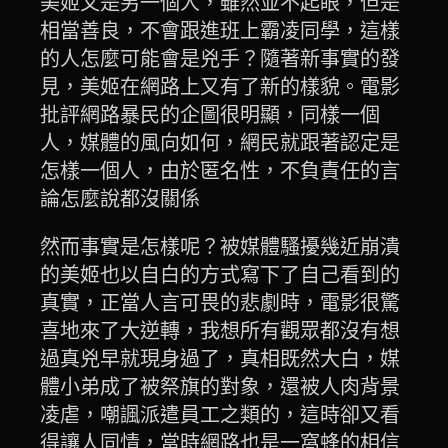
美姬又是另一個人，雖然並不起眼，但是
相當善良，不會跟進班上霸凌同學，這樣
的人怎麼可能會是兇手？隨著新事實的發
見，美姬在網路上又有了新的樣貌。電影
批評網路暴民的企圖很明顯，同樣一個
人，媒體的風向如何，網民就跟著認定是
怎樣一個人，由於匿名性，不負責任的言
論怎麼說都沒關係
然而事實是怎樣呢？被媒體騷擾幾近崩潰
的美姬也以自白的方式寫下了自己看到的
真實，正當人言可畏的悲劇時，電影很驚
喜地來了大逆轉，我想所有觀眾都沒有想
過真兇早就現身過了，真相既然大白，媒
體小弟成了被祭旗的對象，還被人肉背景
凌虐，嘲諷派遣員工之類的，這時卻又看
得讓人同情，當時網路也是一窩蜂的相信