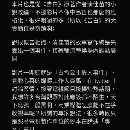
本片也是從《告白》原著作者湊佳苗的小
說改編，不過影片不像中島哲也那麼的風
格化，很好咀嚼的多（所以《告白》的大
賣簡直是奇蹟啊）
說很似曾相識，湊佳苗的故事寫作總是先
丟出一個事件，接著輪流轉換場內觀點展
開
影片一開頭就是「白雪公主殺人事件」，
見獵心喜的媒體工作人員馬上在 twitter 上
討論案情，接著電視節目接棒炒熱話題，
我想許多台灣觀眾對此應該都不陌生，天
下烏鴉一般黑啊，商業媒體怎麼能不在乎
收視率呢？所謂的專家說法，很多時候只
是照著電視製作單位的腳本在講述「專
業」意見