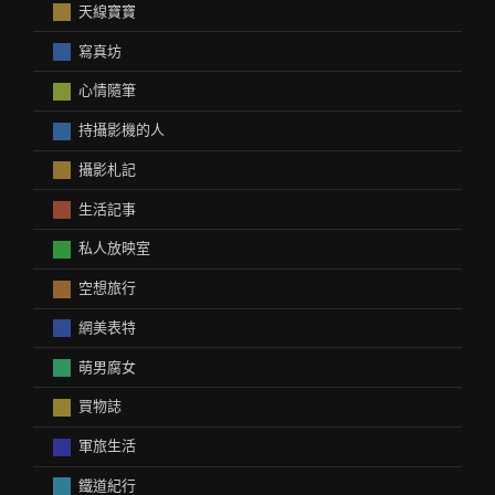
天線寶寶
寫真坊
心情隨筆
持攝影機的人
攝影札記
生活記事
私人放映室
空想旅行
網美表特
萌男腐女
買物誌
軍旅生活
鐵道紀行