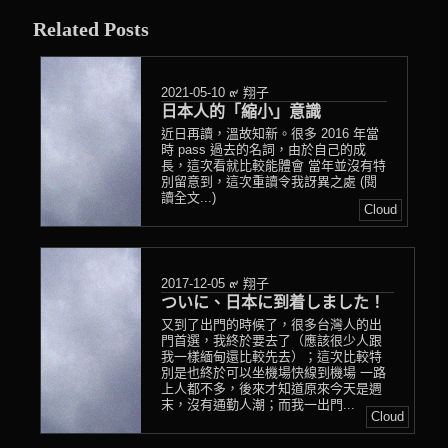
posted
Related Posts
in
2021-05-10
๙ 翔子
日本人的「縮小」意識
近日再讀，溫故知新。很多 2016 年當
時 pass 過去的名詞，由於自己的成
長，這次看就比較能體會 當年並沒有特
別留意到，這次重讀令我訝異之處 (閱
讀全文...)
Cloud
2017-12-05
๙ 翔子
ついに、日本に到着しました！
又到了出門的時候了，很多台灣人的出
門首選，我終於要去了（應該很少人跟
我一樣緬甸還比較先去）；這次比較特
別是也終於可以坐機場快線到機場 一路
上人都不多，後來才知道原來今天是週
末，沒有通勤人潮；而我一出門...
Cloud