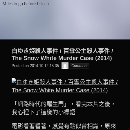
Skip
Miles to go before I sleep
to
content
白ゆき姫殺人事件 / 百雪公主殺人事件 /
The Snow White Murder Case (2014)
beagle2001_tw
Posted on
2014-10-12 15:35
Comment
「網路時代的羅生門」，看完本片之後，
我心裡下了這樣的小標語
電影看著看著，感覺有點似曾相識，原來