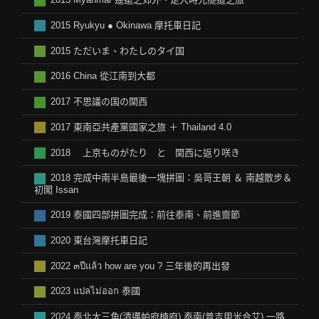
2015 Ryukyu ● Okinawa 摩托車日記
2015 ただいま、わたしのタイ国
2016 China 從江南到大都
2017 不思議の国の関西
2017 東南亞共產黨國家之旅 ＋ Thailand 4.0
2018 上京ものがたり と 関西に返り咲き
2018 完成中南半島最後一塊拼圖：吳哥王朝 ＆ 南越散步＆
初闖 Issan
2019 泰國四部拼圖完成：前往泰南、前進齋節
2020 東台灣摩托車日記
2022 ๓ปีแล้ว how are you ? 三年後的再出發
2023 แปลไม่ออก 泰國
2024 泰北大三角(清邁帕府楠府) 泰南(普吉甲米合艾) 一路