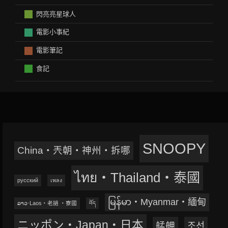
閃亮亮星球人
電影小事紀
電影筆記
食記
SNOOPY
China‧兲朝‧神州‧拆哪
ไทย‧Thailand‧泰國
русский
เพลง
မြန်မာ‧Myanmar‧緬甸
ລາວ‧Laos‧老撾 ‧寮國
བོད
ニッポン‧Japan‧日本
艋舺
조선