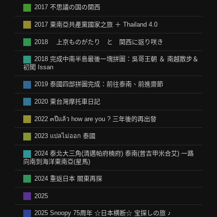
2017 不思議の国の関西
2017 東南亞共產黨國家之旅 ＋ Thailand 4.0
2018 上京ものがたり と 関西に返り咲き
2018 完成中南半島最後一塊拼圖：吳哥王朝 ＆ 南越散步＆
初闖 Issan
2019 泰國四部拼圖完成：前往泰南、前進齋節
2020 東台灣摩托車日記
2022 ๓ปีแล้ว how are you ? 三年後的再出發
2023 แปลไม่ออก 泰國
2024 泰北大三角(清邁帕府楠府) 泰南(普吉甲米合艾) 一路
向南到海洋東南亞(星馬)
2024 重返日本 關東再探
2025
2025 Snoopy 75周年 ☆日本横断☆ 宝探しの旅 ♪