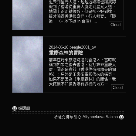
近去到星光大道，短短這段路也讓我認
識到了香港從重慶大廈走到星光大道，
地圖上的距離很近，但是卻不好到達，
這才曉得香港很奇怪，行人都要走「隧
道」（= 地下道 in 台灣）...
Cloud
2014-06-16
beagle2001_tw
重慶森林的冒險
前年在丹東旅遊時遇到香港人，當時就
講到如果之後去香港，就打算來重慶大
廈，圖的是省錢（香港住宿那精美的價
格）；另外是王家衛電影帶來的探奇，
如果不是因為《重慶森林》的關係，我
大概還不知道香港有這樣的地方一...
Cloud
媽閣廟
哈薩克排球甜心 Altynbekova Sabina