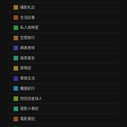
攝影札記
生活記事
私人放映室
空想旅行
網美表特
萌男腐女
買物誌
軍旅生活
鐵道紀行
閃亮亮星球人
電影小事紀
電影筆記