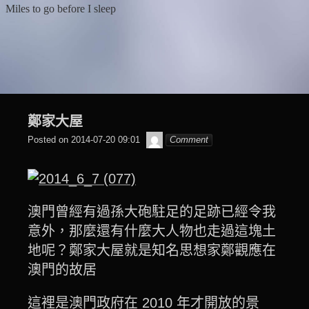
Skip
Miles to go before I sleep
to
content
鄭家大屋
beagle2001_tw
Posted on
2014-07-20 09:01
Comment
澳門曾經有過孫大砲駐足的足跡已經令我
意外，那麼還有什麼大人物也走過這塊土
地呢？鄭家大屋就是知名思想家鄭觀應在
澳門的故居
這裡是澳門政府在 2010 年才開放的景