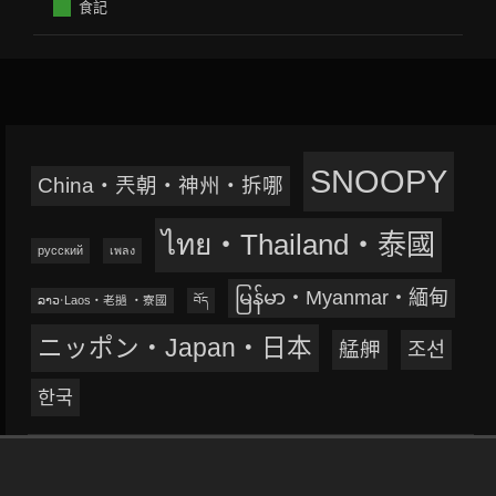
食記
SNOOPY
China‧兲朝‧神州‧拆哪
ไทย‧Thailand‧泰國
русский
เพลง
မြန်မာ‧Myanmar‧緬甸
ລາວ‧Laos‧老撾 ‧寮國
བོད
ニッポン‧Japan‧日本
艋舺
조선
한국