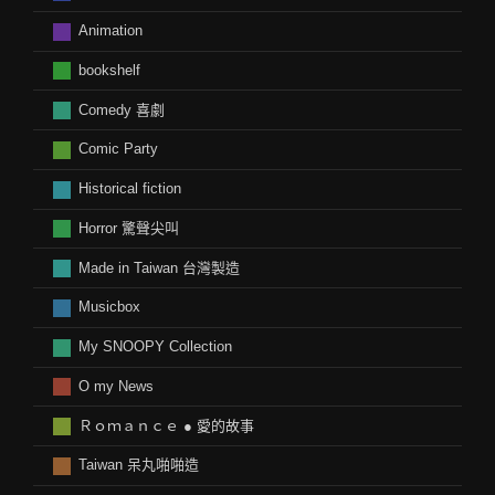
Animation
bookshelf
Comedy 喜劇
Comic Party
Historical fiction
Horror 驚聲尖叫
Made in Taiwan 台灣製造
Musicbox
My SNOOPY Collection
O my News
Ｒｏｍａｎｃｅ ● 愛的故事
Taiwan 呆丸啪啪造