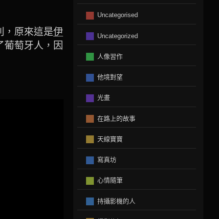
Uncategorised
別，原來這是
伊
Uncategorized
了葡萄牙人，因
人像習作
他境對望
光畫
在路上的故事
天線寶寶
寫真坊
心情隨筆
持攝影機的人