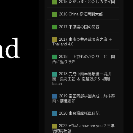
2015 ただいま、わたしのタイ国
2016 China 從江南到大都
2017 不思議の国の関西
2017 東南亞共產黨國家之旅 ＋
Thailand 4.0
2018 上京ものがたり と 関
西に返り咲き
2018 完成中南半島最後一塊拼
圖：吳哥王朝 ＆ 南越散步＆ 初闖
Issan
2019 泰國四部拼圖完成：前往泰
南、前進齋節
2020 東台灣摩托車日記
2022 ๓ปีแล้ว how are you ? 三年
後的再出發