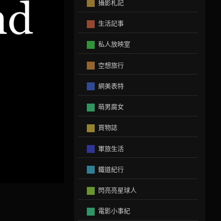
攝影札記
生活記事
私人放映室
空想旅行
網美表特
萌男腐女
買物誌
軍旅生活
鐵道紀行
閃亮亮星球人
電影小事紀