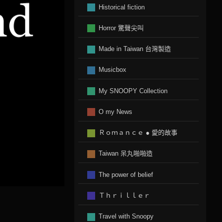
Historical fiction
Horror 驚聲尖叫
Made in Taiwan 台灣製造
Musicbox
My SNOOPY Collection
O my News
Ｒｏｍａｎｃｅ ● 愛的故事
Taiwan 呆丸啪啪造
The power of belief
Ｔｈｒｉｌｌｅｒ
Travel with Snoopy