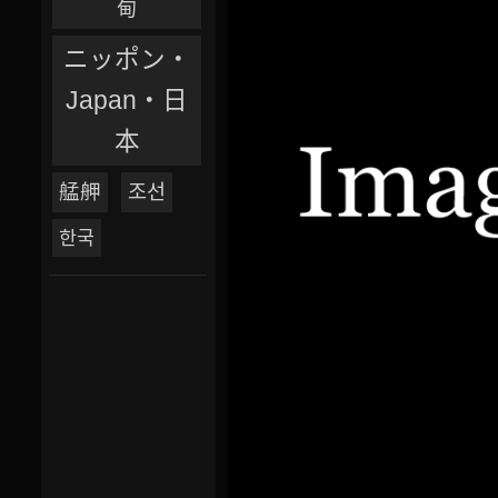
甸
ニッポン‧
Japan‧日
本
艋舺
조선
한국