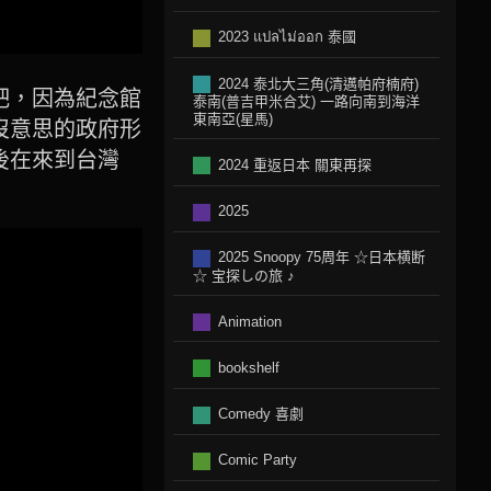
2023 แปลไม่ออก 泰國
2024 泰北大三角(清邁帕府楠府)
吧，因為紀念館
泰南(普吉甲米合艾) 一路向南到海洋
東南亞(星馬)
沒意思的政府形
後在來到台灣
2024 重返日本 關東再探
2025
2025 Snoopy 75周年 ☆日本横断
☆ 宝探しの旅 ♪
Animation
bookshelf
Comedy 喜劇
Comic Party