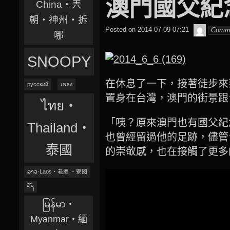
澳門國父紀
China‧兲
朝‧神州‧拆
beagle2
Posted on
2014-07-09 07:21
Comm
哪
SNOOPY
在休息了一下，接著徒步來
русский
เพลง
置身在台灣，澳門的街景跟
ไทย‧
「咦？原來澳門也有國父紀
Thailand‧
也曾經留過他的足跡，儘管
泰國
的崇敬感，也在接觸了更多
ລາວ‧Laos‧老撾 ‧寮國
བོད
မြန်မာ‧
Myanmar‧緬