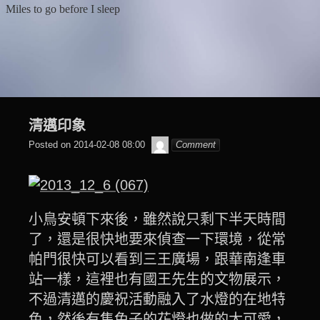
Skip
Miles to go before I sleep
to
content
清邁印象
beagle2001_tw
Posted on
2014-02-08 08:00
Comment
小鳥安頓下來後，雖然說只剩下半天時間
了，還是很快地要來偵查一下環境，從常
帕門很快可以看到三王廣場，跟華南逢車
站一樣，這裡也有國王先生的文物展示，
不過清邁的慶祝活動融入了水燈的在地特
色，然後有隻兔子的花燈也做的太可愛，