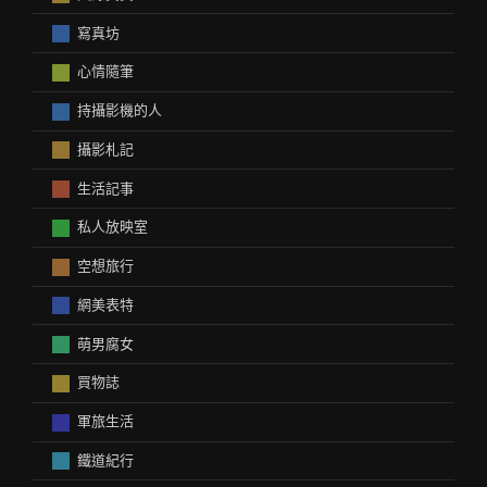
寫真坊
心情隨筆
持攝影機的人
攝影札記
生活記事
私人放映室
空想旅行
網美表特
萌男腐女
買物誌
軍旅生活
鐵道紀行