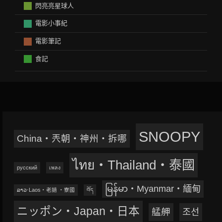
閃亮亮星球人
電影小事紀
電影筆記
食記
SNOOPY
China‧兲朝‧神州‧拆哪
ไทย‧Thailand‧泰國
русский
เพลง
မြန်မာ‧Myanmar‧緬甸
ລາວ‧Laos‧老撾 ‧寮國
བོད
ニッポン‧Japan‧日本
艋舺
조선