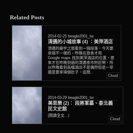
entry
was
Related Posts
posted
in
2014-02-25
beagle2001_tw
清邁的小城故事 (4) ：美萍酒店
清邁的廟宇之旅看到一個段落，今天要
來個不一樣的，昨晚在旅舍才用
Google maps 找到美萍酒店的位置，原
來才在昨晚到過的清邁夜市附近啊，所
以昨晚看到高檔酒店不是偶然但是一早
還是要來填個肚子，這間...
Cloud
2014-03-29
beagle2001_tw
美思樂 (2)： 段將軍墓、泰北義
民文史館
(閱讀全文...)
Cloud