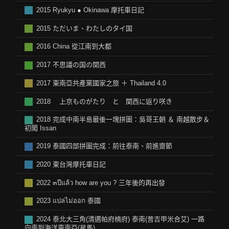
2015 Ryukyu ● Okinawa 摩托車日記
2015 ただいま、わたしのタイ国
2016 China 從江南到大都
2017 不思議の国の関西
2017 東南亞共產黨國家之旅 ＋ Thailand 4.0
2018 上京ものがたり と 関西に返り咲き
2018 完成中南半島最後一塊拼圖：吳哥王朝 ＆ 南越散步＆
初闖 Issan
2019 泰國四部拼圖完成：前往泰南、前進齋節
2020 東台灣摩托車日記
2022 ๓ปีแล้ว how are you ? 三年後的再出發
2023 แปลไม่ออก 泰國
2024 泰北大三角(清邁帕府楠府) 泰南(普吉甲米合艾) 一路
向南到海洋東南亞(星馬)