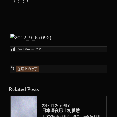
（？！）
Post Views:
284
This
📂
在路上的故事
entry
was
Related Posts
posted
in
2018-11-24
๙ 翔子
日本深夜巴士初體驗
上次是關西，這次是關東！我抱持著這