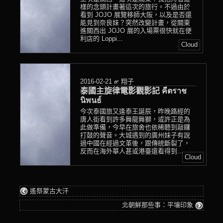
樣的念頭計畫著這次的旅行。不過由於
看到 JOJO 展覽移師大阪，以及是否還
能見到奈良妹？突然改變計畫，從關東
進關西出 JOJO 展的入場票很快就在便
利店的 Loppi...
Cloud
2016-02-21
๙ 翔子
泰國主旋律電影觀影記 คีตราช
นิพนธ์
今次泰國旅又逢泰王誕辰，昨晚路經的
唐人街看到許多舞龍舞獅，或許正是為
此做準備，今早在旅舍也依稀聽到敲鑼
打鼓的聲音。大城遇到的廣州妹子有說
過中國在經過文革後，跟傳統斷裂了，
反而在海外華人甚或港臺還看得到...
Cloud
遙祭蒙古大汗
北朝鮮那些事：平壤印象