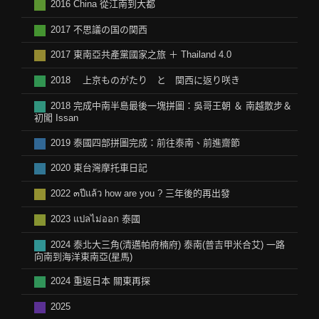
2016 China 從江南到大都
2017 不思議の国の関西
2017 東南亞共產黨國家之旅 ＋ Thailand 4.0
2018 上京ものがたり と 関西に返り咲き
2018 完成中南半島最後一塊拼圖：吳哥王朝 ＆ 南越散步＆
初闖 Issan
2019 泰國四部拼圖完成：前往泰南、前進齋節
2020 東台灣摩托車日記
2022 ๓ปีแล้ว how are you ? 三年後的再出發
2023 แปลไม่ออก 泰國
2024 泰北大三角(清邁帕府楠府) 泰南(普吉甲米合艾) 一路
向南到海洋東南亞(星馬)
2024 重返日本 關東再探
2025