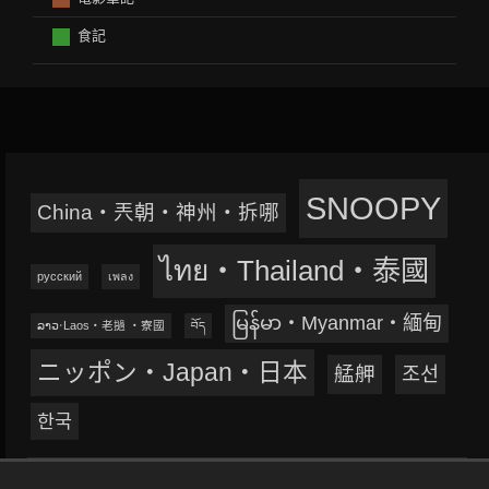
食記
SNOOPY
China‧兲朝‧神州‧拆哪
ไทย‧Thailand‧泰國
русский
เพลง
မြန်မာ‧Myanmar‧緬甸
ລາວ‧Laos‧老撾 ‧寮國
བོད
ニッポン‧Japan‧日本
艋舺
조선
한국