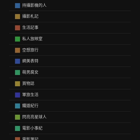
持攝影機的人
攝影札記
生活記事
私人放映室
空想旅行
網美表特
萌男腐女
買物誌
軍旅生活
鐵道紀行
閃亮亮星球人
電影小事紀
電影筆記