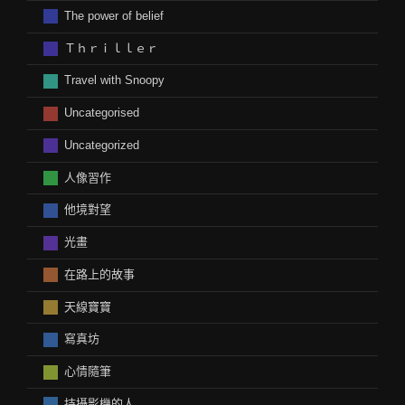
The power of belief
Ｔｈｒｉｌｌｅｒ
Travel with Snoopy
Uncategorised
Uncategorized
人像習作
他境對望
光畫
在路上的故事
天線寶寶
寫真坊
心情隨筆
持攝影機的人