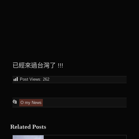
已經來過台灣了 !!!
Post Views:
262
This
📂
O my News
entry
was
Related Posts
posted
in