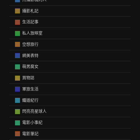
攝影札記
生活記事
私人放映室
空想旅行
網美表特
萌男腐女
買物誌
軍旅生活
鐵道紀行
閃亮亮星球人
電影小事紀
電影筆記