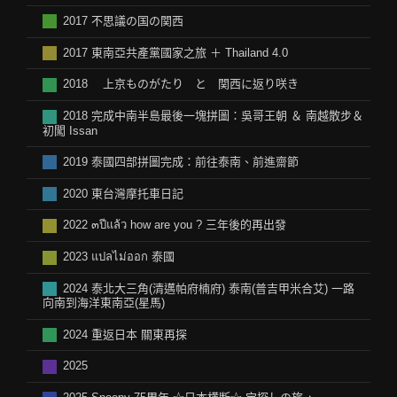
2017 不思議の国の関西
2017 東南亞共產黨國家之旅 ＋ Thailand 4.0
2018 上京ものがたり と 関西に返り咲き
2018 完成中南半島最後一塊拼圖：吳哥王朝 ＆ 南越散步＆
初闖 Issan
2019 泰國四部拼圖完成：前往泰南、前進齋節
2020 東台灣摩托車日記
2022 ๓ปีแล้ว how are you ? 三年後的再出發
2023 แปลไม่ออก 泰國
2024 泰北大三角(清邁帕府楠府) 泰南(普吉甲米合艾) 一路
向南到海洋東南亞(星馬)
2024 重返日本 關東再探
2025