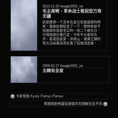
2013-12-26
beagle2001_tw
毛主席啊，革命战士敬祝您万寿
无疆
該是應景一下去年在金公百歲誕辰的時
候，親身赴朝紀念了一下，那時候並不
知道隔年就是毛公的一百二十歲生日，
可惜旅遊計畫已定，今年不太會到北
京，甚或是延安、井岡山、湘潭之類的
地方沾染風采而在看了這個消息後，...
2009-02-27
beagle2001_tw
北韓有全家
卡莉怪妞 Kyary Pamyu Pamyu
那跟我對熱愛這兩個字的理解完全不同