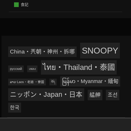
食記
SNOOPY
China‧兲朝‧神州‧拆哪
ไทย‧Thailand‧泰國
русский
เพลง
မြန်မာ‧Myanmar‧緬甸
ລາວ‧Laos‧老撾 ‧寮國
བོད
ニッポン‧Japan‧日本
艋舺
조선
한국