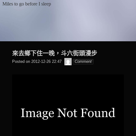
Skip
Miles to go before I sleep
to
content
來去鄉下住一晚，斗六街頭漫步
beagle2001_tw
Posted on
2012-12-26 22:47
Comment