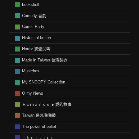
bookshelf
Comedy 喜劇
Comic Party
Historical fiction
Horror 驚聲尖叫
Made in Taiwan 台灣製造
Musicbox
My SNOOPY Collection
O my News
Ｒｏｍａｎｃｅ ● 愛的故事
Taiwan 呆丸啪啪造
The power of belief
Ｔｈｒｉｌｌｅｒ