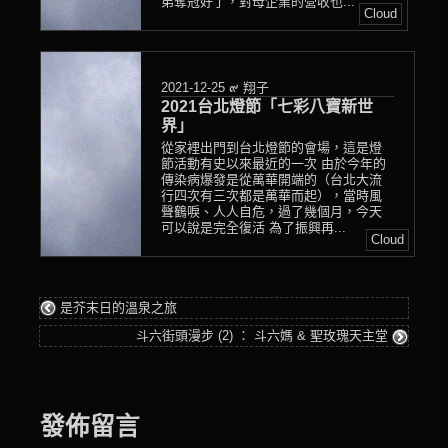
弟奪冠好了，對母企業的營收也...
Cloud
2021-12-25
๙ 翔子
2021台北燈節「七彩八寶新世
界」
從家裡出門到台北燈節的會場，這是燈
節活動有史以來最近的一次 由於今年的
傳染病爆發是從萬華開端的（台北大流
行四次有三次都是萬華而起），當時風
聲鶴唳、人人自危，過了幾個月，今天
可以說是完全復活 為了振興再...
Cloud
是芥末日的溫泉之旅
斗六街頭漫步 (2) ： 斗六媽 & 聖玫瑰天主堂
發佈留言