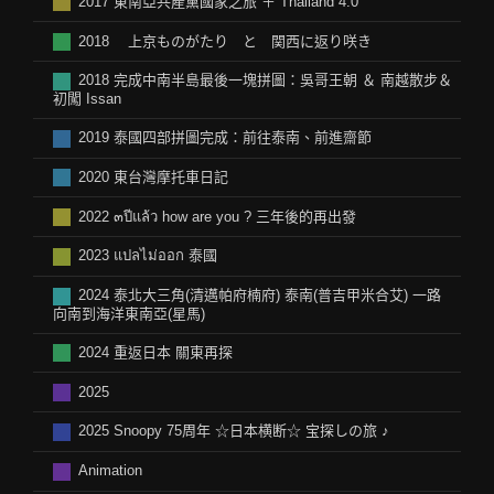
2017 東南亞共產黨國家之旅 ＋ Thailand 4.0
2018 上京ものがたり と 関西に返り咲き
2018 完成中南半島最後一塊拼圖：吳哥王朝 ＆ 南越散步＆
初闖 Issan
2019 泰國四部拼圖完成：前往泰南、前進齋節
2020 東台灣摩托車日記
2022 ๓ปีแล้ว how are you ? 三年後的再出發
2023 แปลไม่ออก 泰國
2024 泰北大三角(清邁帕府楠府) 泰南(普吉甲米合艾) 一路
向南到海洋東南亞(星馬)
2024 重返日本 關東再探
2025
2025 Snoopy 75周年 ☆日本横断☆ 宝探しの旅 ♪
Animation