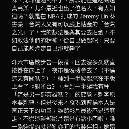
味，北斗這趟到不了，所以能在這吃到還
真高興，北斗最近也出了位名人，有人知
道嗎？就是在 NBA 打球的 Jeremy Lin 林
書豪，台灣人又有可以臉上貼金的「台灣
之光」了，我的想法是與其要去貼金，不
如效法他們的精神，從自己做起吧，只要
自己能夠肯定自己那就夠了
斗六市區散步告一段落，回去沒多久就直
接掛在床上了，夜市是沒機會去了（不過
這天有開嗎？），睡到一半爬起來在平版
上看了《銅雀台》，看到一半讓我有種
「這是另一部英雄嗎？」的感覺，刺客原
本要刺曹，但是後來才發現到曹操本人是
匡正天下的功臣，雖然影片最後不是這麼
走，不過這整部影片還是有點小囧啦，唯
一能夠提的就是劉亦菲的古裝伴相，她還