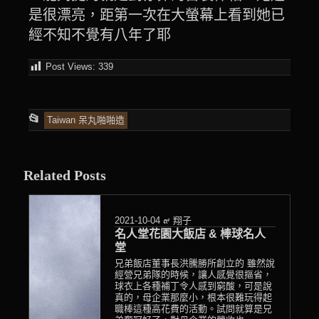
是很漂亮，距第一次在大螢幕上看到她已
經不知不覺有八年了耶
Post Views:
339
This
📂
Taiwan 呆丸啪啪造
entry
was
Related Posts
posted
in
2021-10-04
๙ 翔子
名人堂花園大飯店 & 棒球名人
堂
兄弟飯店董事長洪騰勝所創立的 雖然說
經營兄弟隊的時候，讓人感覺很摳省，
球衣上各種補丁令人感到窮酸，可是說
真的，母企業那麼小，根本很難玩得起
職棒這種高花費的活動。試問就算是兄