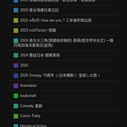
2020 東台灣摩托車日記
2022 ๓ปีแล้ว how are you ? 三年後的再出發
2023 แปลไม่ออก 泰國
2024 泰北大三角(清邁帕府楠府) 泰南(普吉甲米合艾) 一路
向南到海洋東南亞(星馬)
2024 重返日本 關東再探
2025
2025 Snoopy 75周年 ☆日本横断☆ 宝探しの旅 ♪
Animation
bookshelf
Comedy 喜劇
Comic Party
Historical fiction