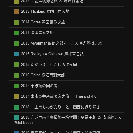
2012 北朝鲜桃源之旅 ＆ 滿洲雙城記
2013 Thailand 泰國自由大地
2014 Corea 韓國鏡像之旅
2014 港澳星光之旅
2015 Myanmar 遙遠之郊外、走入時光隧道之旅
2015 Ryukyu ● Okinawa 摩托車日記
2015 ただいま、わたしのタイ国
2016 China 從江南到大都
2017 不思議の国の関西
2017 東南亞共產黨國家之旅 ＋ Thailand 4.0
2018 上京ものがたり と 関西に返り咲き
2018 完成中南半島最後一塊拼圖：吳哥王朝 ＆ 南越散步＆
初闖 Issan
2019 泰國四部拼圖完成：前往泰南、前進齋節