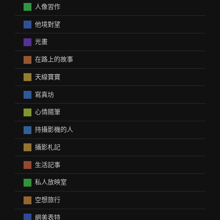
人像習作
他境對望
光畫
在路上的故事
天線寶寶
寫真坊
心情隨筆
持攝影機的人
攝影札記
生活記事
私人放映室
空想旅行
網美表特