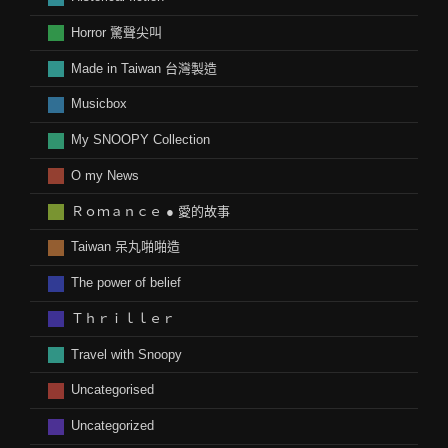
Horror 驚聲尖叫
Made in Taiwan 台灣製造
Musicbox
My SNOOPY Collection
O my News
Ｒｏｍａｎｃｅ ● 愛的故事
Taiwan 呆丸啪啪造
The power of belief
Ｔｈｒｉｌｌｅｒ
Travel with Snoopy
Uncategorised
Uncategorized