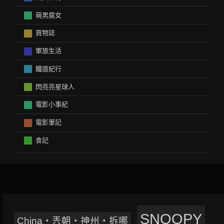
萌男腐女
買物誌
軍旅生活
鐵道紀行
閃亮亮星球人
電影小事紀
電影筆記
食記
SNOOPY
China‧兲朝‧神州‧拆哪