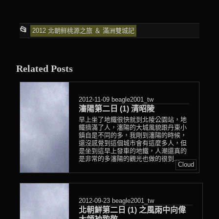
This
📂
2012 北朝鲜桃源之旅 ＆ 滿洲雙城記
entry
was
Related Posts
posted
in
2012-11-09
beagle2001_tw
瀋陽第二日 (1) 清昭陵
早上坐了地鐵很快就到北陵公園站，地
鐵擠滿了人，瀋陽的大城風貌跟丹東小
鎮自是不同的多，我剛到瀋陽的時候，
還沒感覺到這個城市會有這麼多人，但
是坐到這早上發車的地鐵，人潮還真的
是非常的多瀋陽的觀光也做的很到...
Cloud
2012-09-23
beagle2001_tw
北朝鮮第二日 (1) 之風雨中向偉