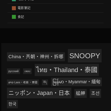
電影筆記
食記
SNOOPY
China‧兲朝‧神州‧拆哪
ไทย‧Thailand‧泰國
русский
เพลง
မြန်မာ‧Myanmar‧緬甸
ລາວ‧Laos‧老撾 ‧寮國
བོད
ニッポン‧Japan‧日本
艋舺
조선
한국