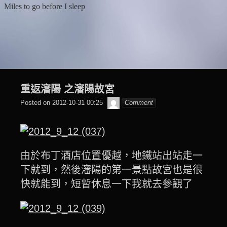
Skip
Miles to go before I sleep
to
content
重返瀋陽 之瀋陽故宮
beagle2001_tw
Posted on
2012-10-31 00:25
Comment
由於布丁酒店位置優越，地鐵站出站走一
下就到，然後瀋陽的第一景點故宮也是很
快就能到，短暫休息一下我就去參觀了