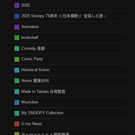
2025
2025 Snoopy 75周年 ☆日本横断☆ 宝探しの旅 ♪
Animation
bookshelf
Comedy 喜劇
Comic Party
Historical fiction
Horror 驚聲尖叫
Made in Taiwan 台灣製造
Musicbox
My SNOOPY Collection
O my News
Ｒｏｍａｎｃｅ ● 愛的故事