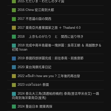
2015 ただいま、わたしのタイ国
2016 China 從江南到大都
2017 不思議の国の関西
2017 東南亞共產黨國家之旅 ＋ Thailand 4.0
2018 上京ものがたり と 関西に返り咲き
2018 完成中南半島最後一塊拼圖：吳哥王朝 ＆ 南越散步＆
初闖 Issan
2019 泰國四部拼圖完成：前往泰南、前進齋節
2020 東台灣摩托車日記
2022 ๓ปีแล้ว how are you ? 三年後的再出發
2023 แปลไม่ออก 泰國
2024 泰北大三角(清邁帕府楠府) 泰南(普吉甲米合艾) 一路
向南到海洋東南亞(星馬)
2024 重返日本 關東再探