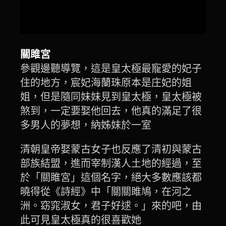
關雎宮
參觀邊聽導覽，這是皇太極最寵愛的妃子
住的地方，宸妃海蘭珠原本是庄妃的姐
姐，但是隨同妹妹見到皇太極，皇太極被
煞到，一定要娶他回去，他真的滿足了很
多男人的夢想，納姊妹於一室
清朝皇帝娶蒙古女子也反應了清初與蒙古
部族結盟，進而宰制漢人土地的經過，至
於「關雎宮」這個名字，絕大多數應該都
曉得從《詩經》中「關關雎鳩，在河之
洲。窈窕淑女，君子好逑。」來的吧，由
此可見皇太極真的很喜歡她