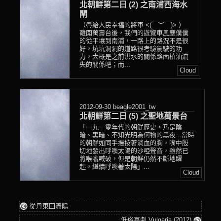
北朝鮮第二日 (2) 之南浦西海水
閘
（帶給人民幸福的將軍 <(￣︶￣)> ）
離開萬壽台後，我們的遊覽車風塵僕僕
的從平壤到南浦，一路上的路況不是很
好，坑坑洞洞的道路很考驗駕駛的功
力，大概是之前洪水的關係路面柏油流
失的關係吧；而...
Cloud
2012-09-30
beagle2001_tw
北朝鮮第二日 (5) 之聖地萬景台
「一九一零年代的朝鮮歷史，乃是陰
暗、黑暗、不知光明為何物的黑夜...當時
的朝鮮如同手撫按著淌血的胸，嘴中殷
切地發出呼喚太陽的沙啞聲音，雖然已
將喉嚨喊破，但是朝鮮仍然不斷地躍
起，繼續呼喚著太陽」...
Cloud
從丹東回瀋陽
低俗喜劇 Vulgaria (2012)