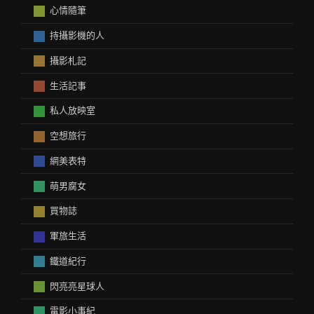
心情隨筆
持攝影機的人
攝影札記
生活記事
私人放映室
空想旅行
網美表特
萌男腐女
買物誌
軍旅生活
鐵道紀行
閃亮亮星球人
電影小事紀