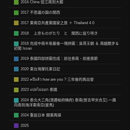
2016 China 從江南到大都
2017 不思議の国の関西
2017 東南亞共產黨國家之旅 ＋ Thailand 4.0
2018 上京ものがたり と 関西に返り咲き
2018 完成中南半島最後一塊拼圖：吳哥王朝 ＆ 南越散步＆
初闖 Issan
2019 泰國四部拼圖完成：前往泰南、前進齋節
2020 東台灣摩托車日記
2022 ๓ปีแล้ว how are you ? 三年後的再出發
2023 แปลไม่ออก 泰國
2024 泰北大三角(清邁帕府楠府) 泰南(普吉甲米合艾) 一路
向南到海洋東南亞(星馬)
2024 重返日本 關東再探
2025