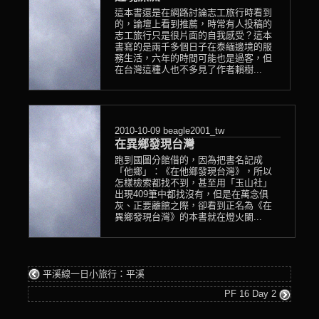
這本書還是在網路討論志工旅行時看到
的，論壇上看到推薦，時常有人投稿的
志工旅行只是很片面的自我感受？這本
書寫的是兩千多個日子在泰緬邊境的服
務生活，六年的時間可能也是過客，但
在台灣這種人也不多見了作者賴樹...
2010-10-09
beagle2001_tw
在異鄉發現台灣
跑到國圖分館借的，因為把書名記成
「他鄉」：《在他鄉發現台灣》，所以
怎樣檢索都找不到，甚至用「玉山社」
出現409筆中都找沒有，但是在萬念俱
灰、正要離館之際，卻看到正名為《在
異鄉發現台灣》的本書就在燈火闌...
平溪線一日小旅行：平溪
PF 16 Day 2