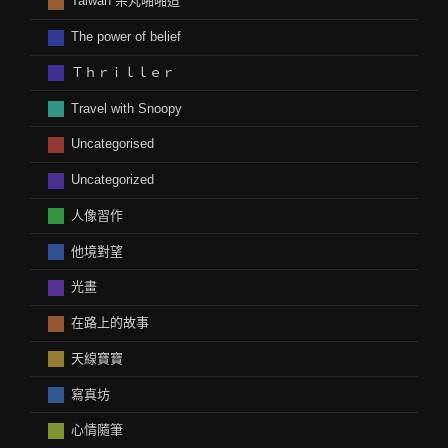
Taiwan 呆丸啪啪造
The power of belief
Ｔｈｒｉｌｌｅｒ
Travel with Snoopy
Uncategorised
Uncategorized
人像習作
他境對望
光畫
在路上的故事
天線寶寶
寫真坊
心情隨筆