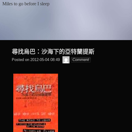
Skip
Miles to go before I sleep
to
content
尋找烏巴：沙海下的亞特蘭提斯
beagle2001_tw
Posted on
2012-05-04 08:49
Comment