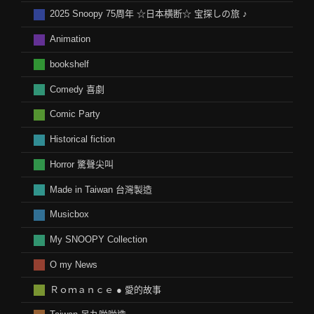
2025 Snoopy 75周年 ☆日本横断☆ 宝探しの旅 ♪
Animation
bookshelf
Comedy 喜劇
Comic Party
Historical fiction
Horror 驚聲尖叫
Made in Taiwan 台灣製造
Musicbox
My SNOOPY Collection
O my News
Ｒｏｍａｎｃｅ ● 愛的故事