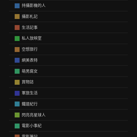
持攝影機的人
攝影札記
生活記事
私人放映室
空想旅行
網美表特
萌男腐女
買物誌
軍旅生活
鐵道紀行
閃亮亮星球人
電影小事紀
電影筆記