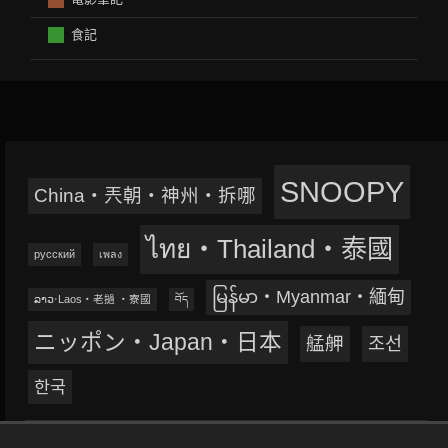
食記
SNOOPY
China‧兲朝‧神州‧拆哪
ไทย‧Thailand‧泰國
русский
เพลง
မြန်မာ‧Myanmar‧緬甸
ລາວ‧Laos‧老撾 ‧寮國
བོད
ニッポン‧Japan‧日本
艋舺
조선
한국