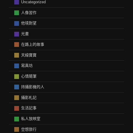
Uncategorized
人像習作
他境對望
光畫
在路上的故事
天線寶寶
寫真坊
心情隨筆
持攝影機的人
攝影札記
生活記事
私人放映室
空想旅行