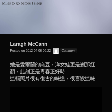
Skip
Miles to go before I sleep
to
content
Laragh McCann
beagle2001_tw
Posted on
2012-04-06 09:22
Comment
她是愛爾蘭的麻豆，洋女娃更是剎那紅
顏，此刻正是青春正好時
這輯照片很有復古的味道，很喜歡這味