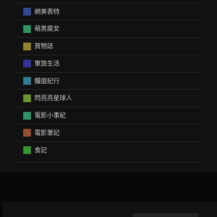
網美表特
萌男腐女
買物誌
軍旅生活
鐵道紀行
閃亮亮星球人
電影小事紀
電影筆記
食記