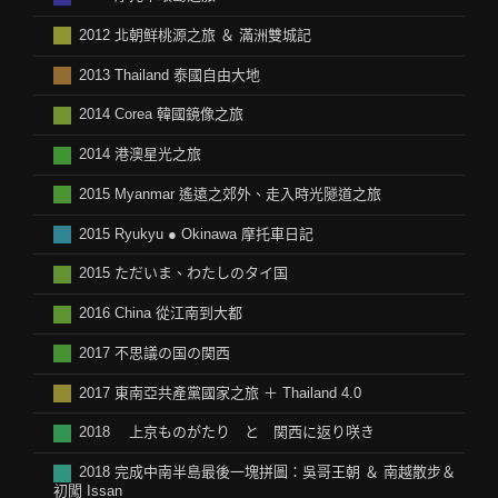
2012 北朝鲜桃源之旅 ＆ 滿洲雙城記
2013 Thailand 泰國自由大地
2014 Corea 韓國鏡像之旅
2014 港澳星光之旅
2015 Myanmar 遙遠之郊外、走入時光隧道之旅
2015 Ryukyu ● Okinawa 摩托車日記
2015 ただいま、わたしのタイ国
2016 China 從江南到大都
2017 不思議の国の関西
2017 東南亞共產黨國家之旅 ＋ Thailand 4.0
2018 上京ものがたり と 関西に返り咲き
2018 完成中南半島最後一塊拼圖：吳哥王朝 ＆ 南越散步＆
初闖 Issan