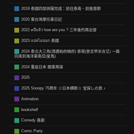
2019 泰國四部拼圖完成：前往泰南、前進齋節
2020 東台灣摩托車日記
2022 ๓ปีแล้ว how are you ? 三年後的再出發
2023 แปลไม่ออก 泰國
2024 泰北大三角(清邁帕府楠府) 泰南(普吉甲米合艾) 一路
向南到海洋東南亞(星馬)
2024 重返日本 關東再探
2025
2025 Snoopy 75周年 ☆日本横断☆ 宝探しの旅 ♪
Animation
bookshelf
Comedy 喜劇
Comic Party