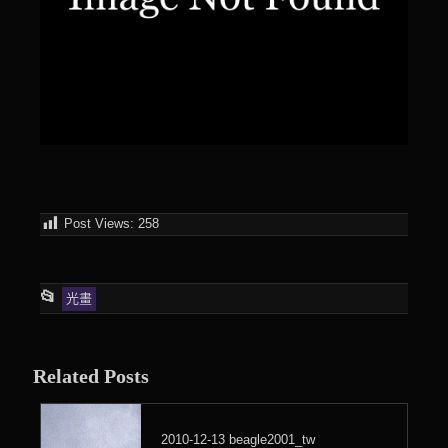
Post Views:
258
This
📂
光畫
entry
was
Related Posts
posted
in
2010-12-13
beagle2001_tw