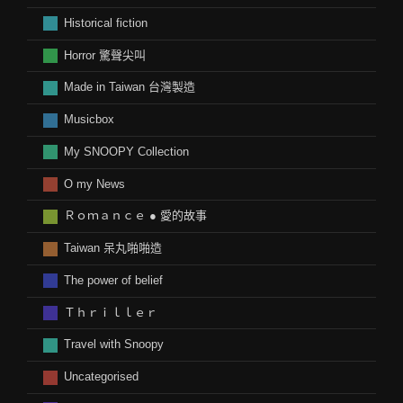
Historical fiction
Horror 驚聲尖叫
Made in Taiwan 台灣製造
Musicbox
My SNOOPY Collection
O my News
Ｒｏｍａｎｃｅ ● 愛的故事
Taiwan 呆丸啪啪造
The power of belief
Ｔｈｒｉｌｌｅｒ
Travel with Snoopy
Uncategorised