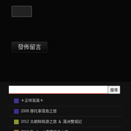
搜尋
＊正咩寫真＊
2008 摩托車環島之旅
2012 北朝鲜桃源之旅 ＆ 滿洲雙城記