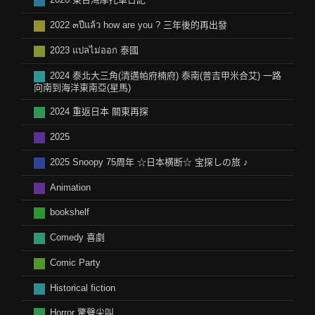
2020 東台灣摩托車日記
2022 ๓ปีแล้ว how are you ? 三年後的再出發
2023 แปลไม่ออก 泰國
2024 泰北大三角(清邁帕府楠府) 泰南(普吉甲米合艾) 一路
向南到海洋東南亞(星馬)
2024 重返日本 關東再探
2025
2025 Snoopy 75周年 ☆日本横断☆ 宝探しの旅 ♪
Animation
bookshelf
Comedy 喜劇
Comic Party
Historical fiction
Horror 驚聲尖叫