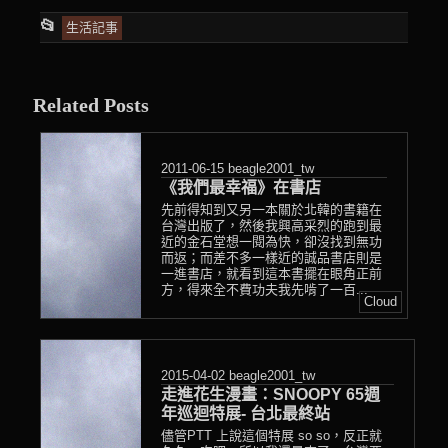
This
📂
生活記事
entry
was
Related Posts
posted
in
2011-06-15
beagle2001_tw
《我們最幸福》在書店
先前得知到又另一本關於北韓的書籍在
台灣出版了，然後我興高采烈的跑到最
近的金石堂想一閱為快，卻沒找到無功
而返；而差不多一樣近的誠品書店則是
一進書店，就看到這本書擺在眼角正前
方，得來全不費功夫我先啃了一百...
Cloud
2015-04-02
beagle2001_tw
走進花生漫畫：SNOOPY 65週
年巡迴特展- 台北最終站
儘管PTT 上說這個特展 so so，反正就