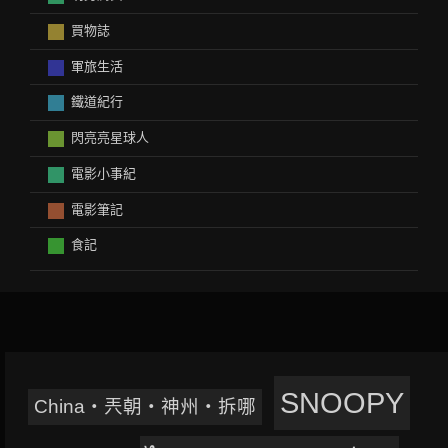
買物誌
軍旅生活
鐵道紀行
閃亮亮星球人
電影小事紀
電影筆記
食記
SNOOPY
China‧兲朝‧神州‧拆哪