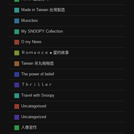
Made in Taiwan 台灣製造
Musicbox
My SNOOPY Collection
O my News
Ｒｏｍａｎｃｅ ● 愛的故事
Taiwan 呆丸啪啪造
The power of belief
Ｔｈｒｉｌｌｅｒ
Travel with Snoopy
Uncategorised
Uncategorized
人像習作