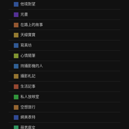
他境對望
光畫
在路上的故事
天線寶寶
寫真坊
心情隨筆
持攝影機的人
攝影札記
生活記事
私人放映室
空想旅行
網美表特
萌男腐女