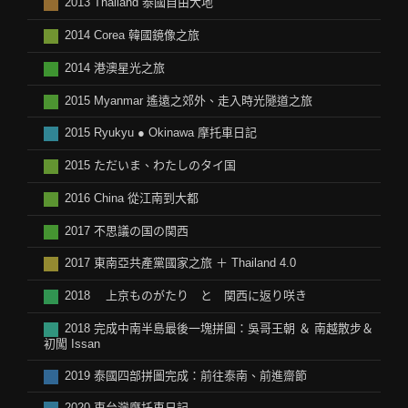
2013 Thailand 泰國自由大地
2014 Corea 韓國鏡像之旅
2014 港澳星光之旅
2015 Myanmar 遙遠之郊外、走入時光隧道之旅
2015 Ryukyu ● Okinawa 摩托車日記
2015 ただいま、わたしのタイ国
2016 China 從江南到大都
2017 不思議の国の関西
2017 東南亞共產黨國家之旅 ＋ Thailand 4.0
2018 上京ものがたり と 関西に返り咲き
2018 完成中南半島最後一塊拼圖：吳哥王朝 ＆ 南越散步＆
初闖 Issan
2019 泰國四部拼圖完成：前往泰南、前進齋節