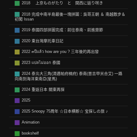
2018 上京ものがたり と 関西に返り咲き
2018 完成中南半島最後一塊拼圖：吳哥王朝 ＆ 南越散步＆
初闖 Issan
2019 泰國四部拼圖完成：前往泰南、前進齋節
2020 東台灣摩托車日記
2022 ๓ปีแล้ว how are you ? 三年後的再出發
2023 แปลไม่ออก 泰國
2024 泰北大三角(清邁帕府楠府) 泰南(普吉甲米合艾) 一路
向南到海洋東南亞(星馬)
2024 重返日本 關東再探
2025
2025 Snoopy 75周年 ☆日本横断☆ 宝探しの旅 ♪
Animation
bookshelf