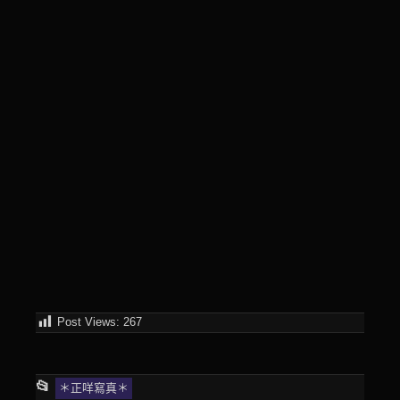
Post Views:
267
This
📂
＊正咩寫真＊