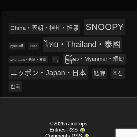
SNOOPY
China‧兲朝‧神州‧拆哪
ไทย‧Thailand‧泰國
русский
เพลง
မြန်မာ‧Myanmar‧緬甸
ລາວ‧Laos‧老撾 ‧寮國
བོད
ニッポン‧Japan‧日本
艋舺
조선
한국
©2026 raindrops
Entries RSS
Comments RSS