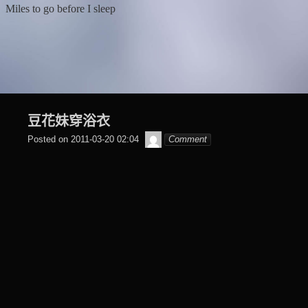
Skip
Miles to go before I sleep
to
content
豆花妹穿浴衣
beagle2001_tw
Posted on
2011-03-20 02:04
Comment