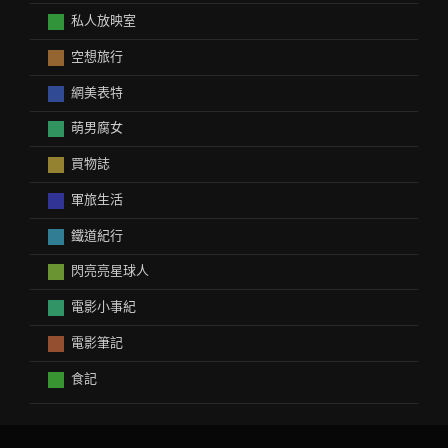
私人放映室
空想旅行
網美表特
萌男腐女
買物誌
軍旅生活
鐵道紀行
閃亮亮星球人
電影小事紀
電影筆記
食記