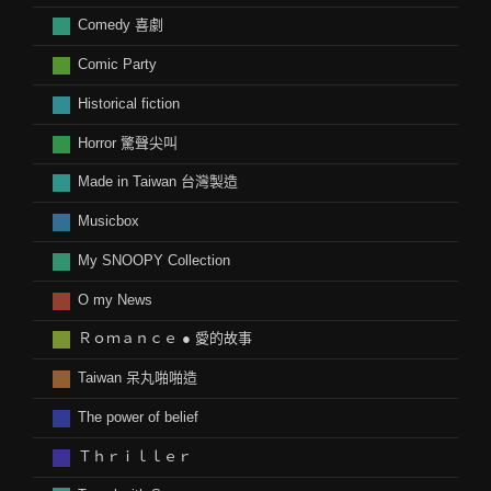
Comedy 喜劇
Comic Party
Historical fiction
Horror 驚聲尖叫
Made in Taiwan 台灣製造
Musicbox
My SNOOPY Collection
O my News
Ｒｏｍａｎｃｅ ● 愛的故事
Taiwan 呆丸啪啪造
The power of belief
Ｔｈｒｉｌｌｅｒ