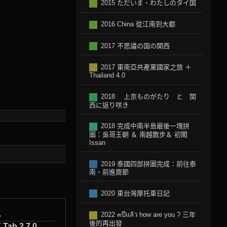
2015 ただいま、わたしのタイ国
2016 China 從江南到大都
2017 不思議の国の関西
2017 東南亞共產黨國家之旅 ＋
Thailand 4.0
2018 上京ものがたり と 関
西に返り咲き
2018 完成中南半島最後一塊拼
圖：吳哥王朝 ＆ 南越散步＆ 初闖
Issan
2019 泰國四部拼圖完成：前往泰
南、前進齋節
2020 東台灣摩托車日記
2022 ๓ปีแล้ว how are you ? 三年
w
後的再出發
ab 2 7.0