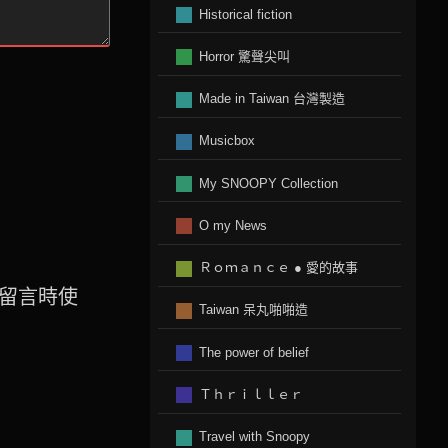
Historical fiction
Horror 驚聲尖叫
Made in Taiwan 台灣製造
Musicbox
My SNOOPY Collection
O my News
Ｒｏｍａｎｃｅ ● 愛的故事
留言時使
Taiwan 呆丸啪啪造
The power of belief
Ｔｈｒｉｌｌｅｒ
Travel with Snoopy