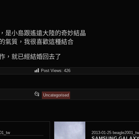
，是小島跟遙遠大陸的奇妙結晶
的氣質，我很喜歡這種結合
作，就已經結婚回去了
Post Views:
426
This
📂
Uncategorised
entry
was
posted
01_tw
2013-01-25
beagle2001_t
in
SAMSUNG GALAXY T