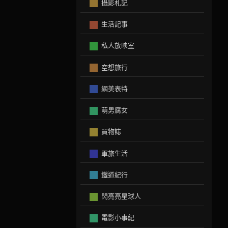
攝影札記
生活記事
私人放映室
空想旅行
網美表特
萌男腐女
買物誌
軍旅生活
鐵道紀行
閃亮亮星球人
電影小事紀