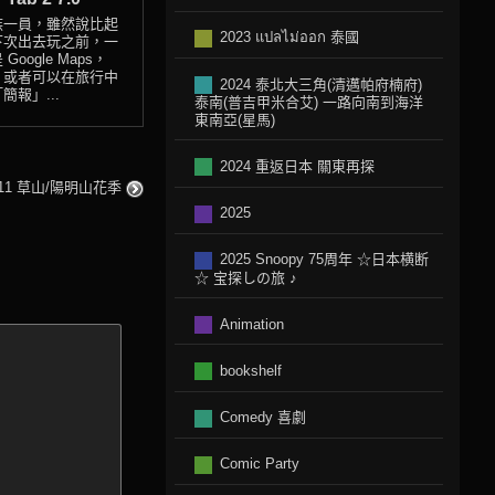
族一員，雖然說比起
2023 แปลไม่ออก 泰國
下次出去玩之前，一
ogle Maps，
，或者可以在旅行中
2024 泰北大三角(清邁帕府楠府)
報」...
泰南(普吉甲米合艾) 一路向南到海洋
東南亞(星馬)
2024 重返日本 關東再探
011 草山/陽明山花季
2025
2025 Snoopy 75周年 ☆日本横断
☆ 宝探しの旅 ♪
Animation
bookshelf
Comedy 喜劇
Comic Party