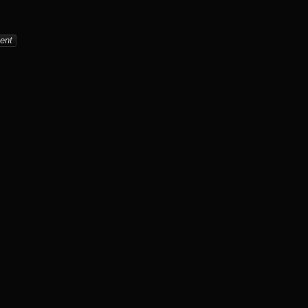
001_tw
ent