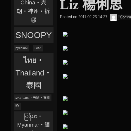
Liz 楊俐思
China‧兲
朝‧神州‧拆
beagle2
Posted on
2011-02-23 14:27
Comm
哪
SNOOPY
русский
เพลง
ไทย‧
Thailand‧
泰國
ລາວ‧Laos‧老撾 ‧寮國
བོད
မြန်မာ‧
Myanmar‧緬