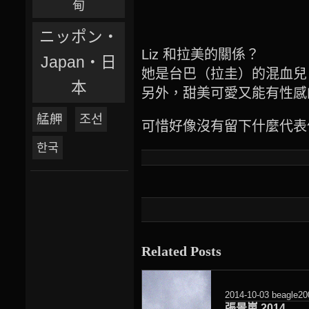
甸
ニッポン‧
Liz 和拉美的關係？
Japan‧日
她是台巴（拉圭）的混血兒
本
另外，甜美可愛又能有性感
艋舺
조선
可惜好像沒有留下什麼代表
한국
Related Posts
2014-10-03
beagle20
張景嵐 2014