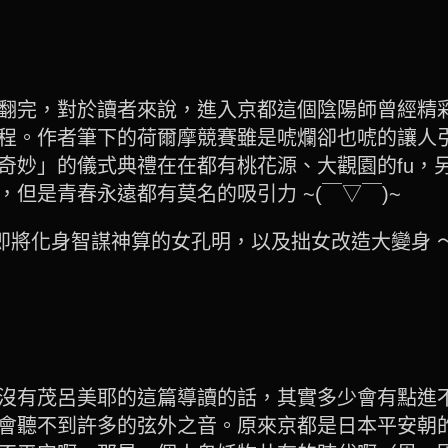
翻完，對於讀者來說，進入京都這個陰陽師曾經精
程。作者筆下的荷爾摩競賽雖是唬爛卻也唬的讓人
奇妙」的儀式典禮在在都有桃花源、大觀園的fu，
但是青春永遠都有莫名的吸引力 ~(￣▽￣)~
即將化身智謀神算的女孔明，以及拙女改造大變身 ～
沒有茂呂美耶的這篇導讀的話，其實多少會有點進
會聽不到許多的弦外之音。原來京都是日本平安朝