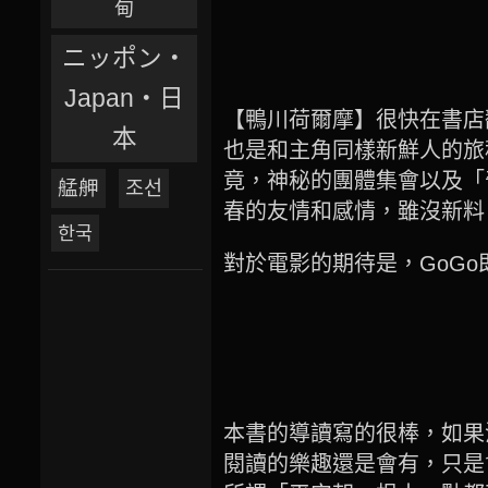
甸
ニッポン‧
Japan‧日
【鴨川荷爾摩】很快在書店
本
也是和主角同樣新鮮人的旅
竟，神秘的團體集會以及「
艋舺
조선
春的友情和感情，雖沒新料，
한국
對於電影的期待是，GoGo
本書的導讀寫的很棒，如果
閱讀的樂趣還是會有，只是