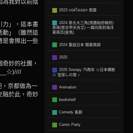
因為我對以前陰
2023 แปลไม่ออก 泰國
2024 泰北大三角(清邁帕府楠府)
引力」，這本書
泰南(普吉甲米合艾) 一路向南到海洋
活動」（雖然這
東南亞(星馬)
總是會擦出一些
2024 重返日本 關東再探
2025
個奇妙的社團，
2025 Snoopy 75周年 ☆日本横断
)////
☆ 宝探しの旅 ♪
吧，京都做為一
Animation
交融於此，奇妙
bookshelf
Comedy 喜劇
Comic Party