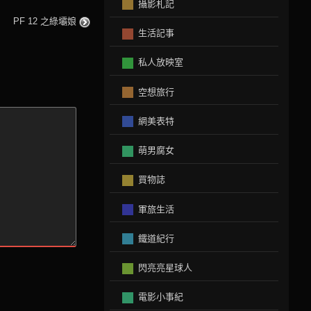
攝影札記
PF 12 之綠壩娘
生活記事
私人放映室
空想旅行
網美表特
萌男腐女
買物誌
軍旅生活
鐵道紀行
閃亮亮星球人
電影小事紀