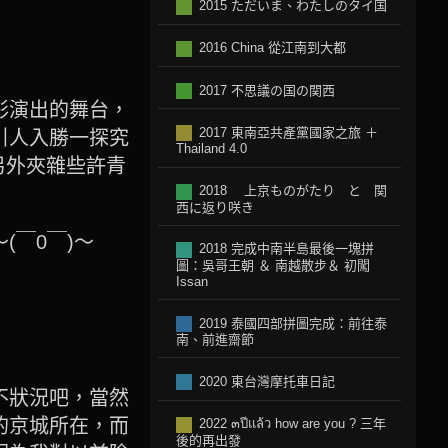
2015 ただいま、わたしのタイ国
2016 China 從江南到大都
2017 不思議の国の関西
彩演出的舞台，
2017 東南亞共產黨國家之旅 ＋
引人入勝一探究
Thailand 4.0
另外夾雜些許青
2018 上京ものがたり と 関
西に返り咲き
(￣0￣)～
2018 完成中南半島最後一塊拼
圖：吳哥王朝 ＆ 南越散步＆ 初闖
Issan
2019 泰國四部拼圖完成：前往泰
南、前進齋節
2020 東台灣摩托車日記
不狀況吧，當然
的京城所在，而
2022 ๓ปีแล้ว how are you ? 三年
後的再出發