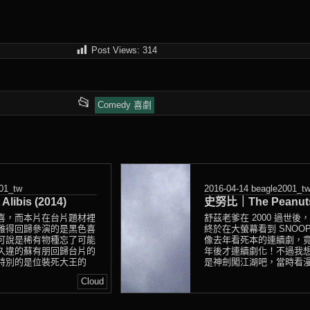
Post Views:
314
This
📂
Comedy 喜劇
entry
was
posted
01_tw
2016-04-14
beagle2001_t
in
libis (2014)
史努比｜The Peanuts 
喜，而本片在台片題材裡
舒茲老爹在 2000 過世
難得回歸參演的是黑色喜
終於在大螢幕看到 SNOO
可說是稀有物種忘了可能
像去年看死本的連續劇，
久違的蘇有朋回歸台片的
年後才連續劇化！不過我
特別的是位裝死大王的
是神劍闖江湖吧，當時看漫畫
Cloud