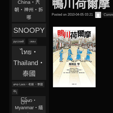
鴨川荷爾摩
China‧兲
朝‧神州‧拆
beagle2
Posted on
2010-04-05 03:21
Comm
哪
SNOOPY
русский
เพลง
ไทย‧
Thailand‧
泰國
ລາວ‧Laos‧老撾 ‧寮國
བོད
မြန်မာ‧
Myanmar‧緬