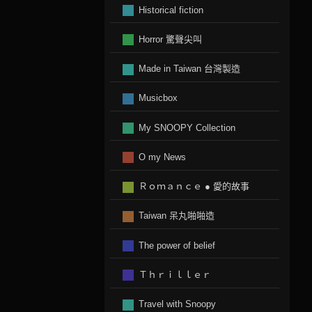
Historical fiction
Horror 驚聲尖叫
Made in Taiwan 台灣製造
Musicbox
My SNOOPY Collection
O my News
Ｒｏｍａｎｃｅ ● 愛的故事
Taiwan 呆丸啪啪造
The power of belief
Ｔｈｒｉｌｌｅｒ
Travel with Snoopy