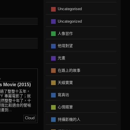
Uncategorised
Uncategorized
人像習作
他境對望
光畫
在路上的故事
w
天線寶寶
Movie (2015)
後，過了整整十五年，
寫真坊
PY 專屬電影了；就
竟然整整十年了，十
想我比較適合的譬喻
心情隨筆
到...
Cloud
持攝影機的人