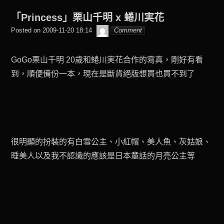
was
「Princess」栗山千明 x 蜷川実花
posted
beagle2001_tw
Posted on
2009-11-20 18:14
Comment
in
GoGo栗山千明 20歲和蜷川実花合作的寫真，剛好有看
到，順便備份一本，現在是斷貨絕版想買也買不到了
很明顯的扮裝的有白雪公主、小紅帽、美人魚、灰姑娘、
睡美人以及我不認識的應該是日本童話的月亮公主等