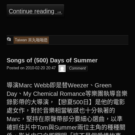
Continue reading
→
This
📂
Taiwan 呆丸啪啪造
entry
was
Songs of (500) Days of Summer
posted
beagle2001_tw
Posted on
2010-02-20 20:47
Comment
in
導演Marc Webb即是替Weezer、Green
Day、My Chemical Romance等樂團執導音樂
錄影帶的大導演，【戀夏500日】是他的電影
處女作，對於音樂相當敏感也十分執著的
Marc，堅持在原聲帶部分要細心選曲，以準
確抓住片中Tom與Summer兩位主角的種種關