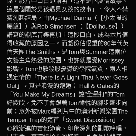
係，影片中口白即闡明「這不是個愛情故事、
這是個關於男孩遇見女孩的故事」，令人不禁
猜測起結局，由Mychael Danna（【小太陽的
願望】）與Rob Simonsen（【Dollhouse】）
譜寫的襯底音樂再加上這段口白，成為本片值
得收藏的原因之一。而戲份佔很重的80年代英
倫天團The Smiths，是Tom與Summer這兩位
文藝主角熱愛的樂團，也許就是受Morrissey
影響，Tom也散發股憂鬱的學院氣質，兩人相
遇定情的「There Is A Light That Never Goes
Out」，真是浪漫的邂逅； Hall & Oates的
「You Make My Dreams」讓"全壘打"的Tom
好歡欣，免不了會跟著Tom愉悅的腳步齊步向
前；意外被Marc編列片中的澳洲新興樂團The
Temper Trap的這首「Sweet Disposition」，
心跳漸進的吉他節奏、印象深刻的副歌哼唱，