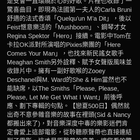
是支會一直環繞於心的好歌。片裡也收錄了一
驚喜曲目，即現為法國第一夫人的Carla Bruni
舒適的法式香頌「Quelqu’un M’a Dit」，後以
Feist愜意樂活的「Mushboom」、鋼琴才女
Regina Spektor「Hero」接續。電影中Tom在
卡拉OK派對所演唱的Pixies樂團的「Here
Comes Your Man」，也找來新民謠女歌手
Meaghan Smith另外詮釋、賦予女聲版風味並
收錄片中。擁有一副好歌喉的Zooey
Deschanel與M. Ward的She & Him當然也不
能缺席，以The Smiths「Please, Please,
Please, Let Me Get What I Want」前後呼
應、劃下專輯的句點。【戀夏500日】偶然就
出奇不意參雜音樂的故事在裡頭(Sid & Nancy
都搬出來了)，對音樂深度中毒的樂影迷們肯
定會愛上這部電影，從聆聽原聲帶也直接連結