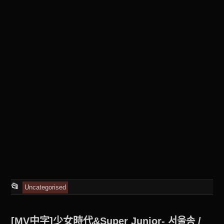
This
📂
Uncategorised
entry
was
[MV中字]少女時代&Super Junior- 서울송 /