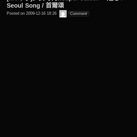
posted
Seoul Song / 首爾頌
in
beagle2001_tw
Posted on
2009-12-16 18:26
Comment