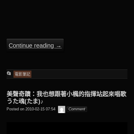
Continue reading
→
This
📂
電影筆記
entry
was
美聲奇蹟：我也想跟著小楓的指揮站起來唱歌
posted
うた魂(たま)♪
in
beagle2001_tw
Posted on
2010-02-15 07:54
Comment