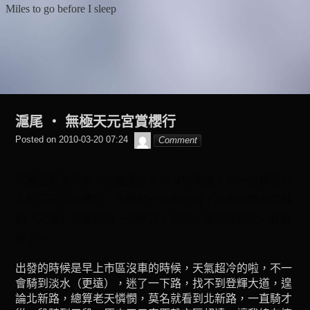
Skip
Skip
Skip
Skip
Miles to go before I sleep
to
to
to
to
content
BLOCK-
BLOCK-
BLOCK-
7
8
9
滬尾 ‧ 無極天元宮賞櫻行
beagle2001_tw
Posted on
2010-03-20 07:24
Comment
其實我對湊熱鬧、趕風潮這件事沒啥興趣，也一直都看有
人拍天元宮的櫻花，不過也一直很好奇，原來台灣有這樣
仿「天壇」建築物的一個地方，好吧，那就去給他+-看看
好了～
出發的時候是早上市區沒車的時候，天氣超冷的啦，不一
會騎到淡水（更遠），迷了一下路，找不到登輝大道，遑
論北新路，總算老天憐憫，莫名就看到北新路，一直騎才