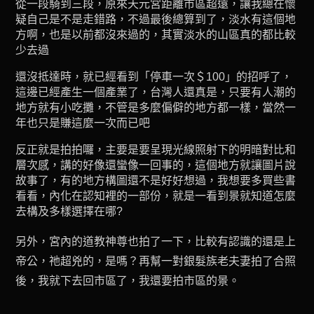
從一段騎到三段，原來天元宮距離市區超遠，讓我總在懷
疑自己是不是走錯路，不過最後總算到了，淡水有這個地
方啊，也是以前都沒來過的，其實淡水的山區真的都比較
少去過
還沒抵達時，就已經看到「停車一次＄100」的招呼了，
這邊已經產生一個產業了，台灣人還真是，只要有人潮的
地方就有小吃攤，不管是多麼偏僻的地方都一樣，當然一
年也只是賺這麼一次而已吧
反正就是拍拍囉，主要是要呈現光線照射下的明暗對比和
層次感，講的好像還蠻像一回事的，這個地方就讓圖片說
故事了，有的地方構圖還不是好好想過，我想要多買些書
看看，內化在認知裡的一部份，就是一看到景就知道怎麼
去構及多樣選擇在哪?
另外，宮內的道教神尊也拍了一下，比較有認識的還是上
帝公，祂超兇的，是嗎？再幫一對銀髮族老夫妻拍了合照
後，我就下去回市區了，我還要拍市區的景。