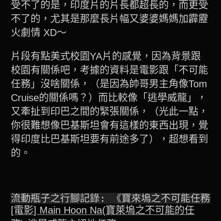
受不了的是，印度片的片長都超長的，而更受
不了的，尤其是那麼長片幅又婆婆媽媽加霹靂
火劇情 XD～
片段有點美式校園YA片的感覺，因為背景跟
校園有關係吧，考據的資料是電影跟「不可能
任務」沒啥關係，（是因為帥哥男主角像Tom
Cruise的關係嗎？）而比較像「逃學威龍」，
又牽扯到印巴之間的緊張關係，（光此一點，
你很難想像巴基斯坦會有這樣的東西出現，覺
得印度比巴基斯坦要有前途多了），超想看到
的。
流動瓶子之行腳記錄: 《寶來塢之不可能任務》
[電影] Main Hoon Na(寶萊塢之不可能的任