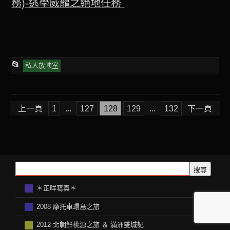
務)-逃學威龍之絕地任務
This
📂
私人放映室
entry
was
文
posted
上一頁
1
...
127
128
129
...
132
下一頁
章
in
分
頁
搜尋
＊正咩寫真＊
2008 摩托車環島之旅
2012 北朝鲜桃源之旅 ＆ 滿洲雙城記