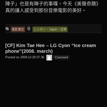
陣子」也是有陣子的事囉，今天《美聲奇蹟》
真的讓人感受到那份音樂電影的美好。
This
and
📎
📂
電影筆記
ニッポン‧Japan‧日本
entry
tagged
was
[CF] Kim Tae Hee – LG Cyon “Ice cream
posted
phone”(2008. march)
in
beagle2001_tw
Posted on
2009-12-28 07:36
Comment