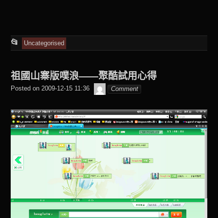
This
📂
Uncategorised
entry
was
祖國山寨版噗浪——聚酷試用心得
posted
beagle2001_tw
Posted on
2009-12-15 11:36
Comment
in