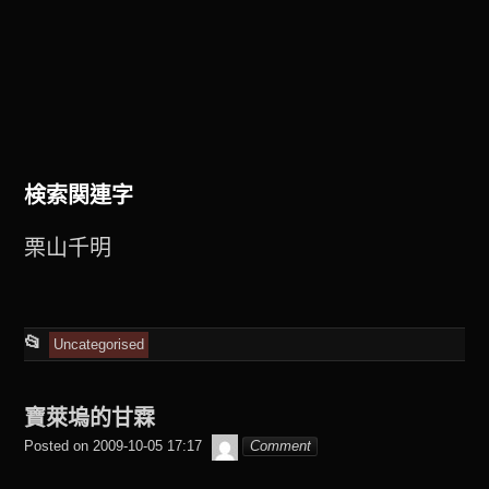
検索関連字
栗山千明
This
📂
Uncategorised
entry
was
寶萊塢的甘霖
posted
beagle2001_tw
Posted on
2009-10-05 17:17
Comment
in