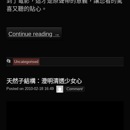
到了電影，這才是原聲帶的意義，讓您看的驚
喜又聽的貼心。
Continue reading
→
This
📂
Uncategorised
entry
was
天然子結構：澄明清透少女心
posted
beagle2001_tw
Posted on
2010-02-18 16:49
Comment
in