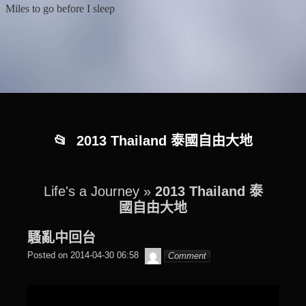
Skip
Skip
Skip
Skip
Miles to go before I sleep
to
to
to
to
content
BLOCK-
BLOCK-
BLOCK-
7
8
9
2013 Thailand 泰國自由大地
Life's a Journey
»
2013 Thailand 泰
國自由大地
騷亂中回台
beagle2001_tw
Posted on
2014-04-30 06:58
Comment