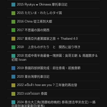
2015 Ryukyu ● Okinawa 摩托車日記
2015 ただいま、わたしのタイ国
2016 China 從江南到大都
2017 不思議の国の関西
2017 東南亞共產黨國家之旅 ＋ Thailand 4.0
2018 上京ものがたり と 関西に返り咲き
2018 完成中南半島最後一塊拼圖：吳哥王朝 ＆ 南越散步＆
初闖 Issan
2019 泰國四部拼圖完成：前往泰南、前進齋節
2020 東台灣摩托車日記
2022 ๓ปีแล้ว how are you ? 三年後的再出發
2023 แปลไม่ออก 泰國
2024 泰北大三角(清邁帕府楠府) 泰南(普吉甲米合艾) 一路
向南到海洋東南亞(星馬)