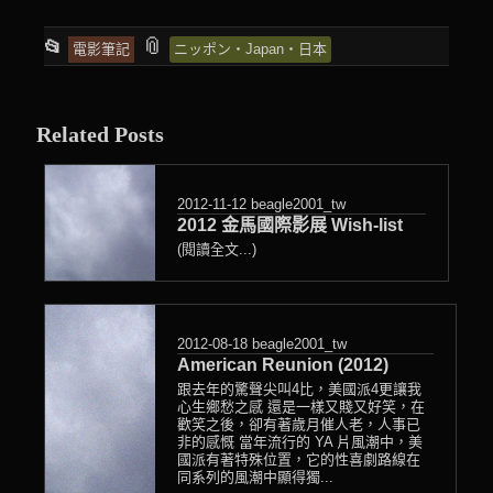
This
and
📎
📂
電影筆記
ニッポン‧Japan‧日本
entry
tagged
was
posted
Related Posts
in
2012-11-12
beagle2001_tw
2012 金馬國際影展 Wish-list
(閱讀全文...)
2012-08-18
beagle2001_tw
American Reunion (2012)
跟去年的驚聲尖叫4比，美國派4更讓我
心生鄉愁之感 還是一樣又賤又好笑，在
歡笑之後，卻有著歲月催人老，人事已
非的感慨 當年流行的 YA 片風潮中，美
國派有著特殊位置，它的性喜劇路線在
同系列的風潮中顯得獨...