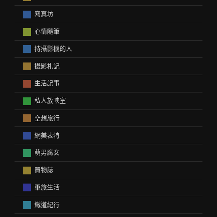
寫真坊
心情隨筆
持攝影機的人
攝影札記
生活記事
私人放映室
空想旅行
網美表特
萌男腐女
買物誌
軍旅生活
鐵道紀行