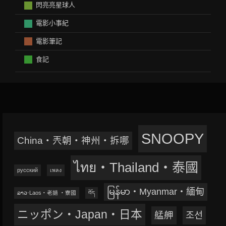
閃亮亮星球人
電影小事紀
電影筆記
食記
SNOOPY
China‧兲朝‧神州‧拆哪
ไทย‧Thailand‧泰國
русский
เพลง
မြန်မာ‧Myanmar‧緬甸
ລາວ‧Laos‧老撾 ‧寮國
བོད
ニッポン‧Japan‧日本
艋舺
조선