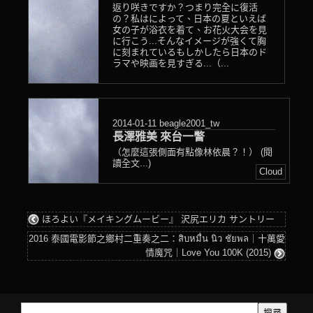
返り咲きですか？つまり完全に復活
の？私はによって、日本の夏といえば
女の子が浴衣を着て、お花火大会を見
に行こう...そんなイメージが強くて胸
に刻まれているもしかしたら日本のド
ラマや映画を見すぎる...（...
2014-01-11
beagle2001_tw
長澤雅美 來台一瞥
（怎麼這張側面有點像林依晨？！） (閱
讀全文...)
Cloud
ほろよい『メイキングムービー』 沢尻エリカ サントリー
2016 泰國電影節之鄉村二重奏之二：สิบหมื่น นิว ชัยพล｜十萬愛
情魔咒｜Love You 100K (2015)
搜尋