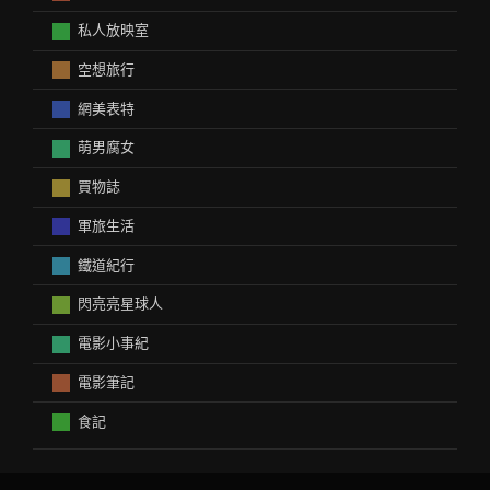
私人放映室
空想旅行
網美表特
萌男腐女
買物誌
軍旅生活
鐵道紀行
閃亮亮星球人
電影小事紀
電影筆記
食記