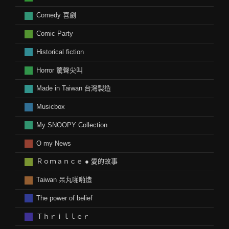
Comedy 喜劇
Comic Party
Historical fiction
Horror 驚聲尖叫
Made in Taiwan 台灣製造
Musicbox
My SNOOPY Collection
O my News
Ｒｏｍａｎｃｅ ● 愛的故事
Taiwan 呆丸啪啪造
The power of belief
Ｔｈｒｉｌｌｅｒ