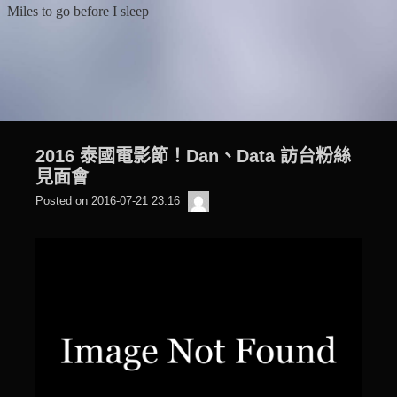
Skip
Miles to go before I sleep
to
content
2016 泰國電影節！Dan、Data 訪台粉絲
見面會
beagle2001_tw
Posted on
2016-07-21 23:16