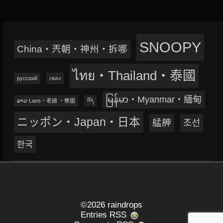
SNOOPY
China‧兲朝‧神州‧拆哪
ไทย‧Thailand‧泰國
русский
เพลง
မြန်မာ‧Myanmar‧緬甸
ລາວ‧Laos‧老撾 ‧寮國
བོད
ニッポン‧Japan‧日本
艋舺
조선
한국
©2026 raindrops
Entries RSS