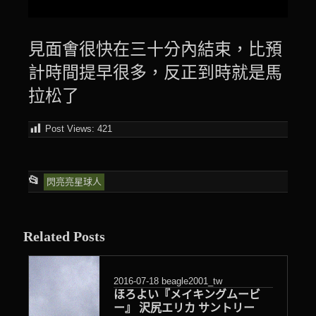
見面㑹很快在三十分內結束，比預
計時間提早很多，反正到時就是馬
拉松了
Post Views:
421
This
📂
閃亮亮星球人
entry
was
Related Posts
posted
in
2016-07-18
beagle2001_tw
ほろよい『メイキングムービ
ー』 沢尻エリカ サントリー