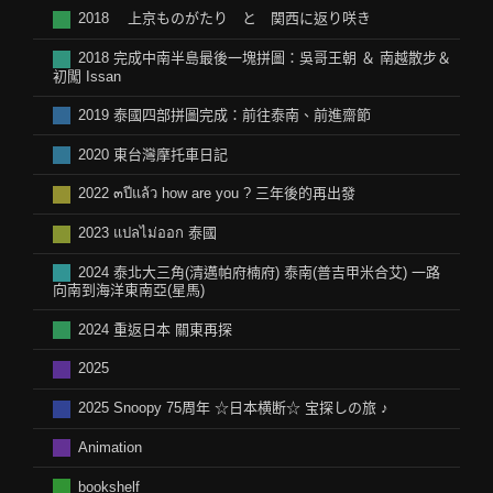
2018 上京ものがたり と 関西に返り咲き
2018 完成中南半島最後一塊拼圖：吳哥王朝 ＆ 南越散步＆
初闖 Issan
2019 泰國四部拼圖完成：前往泰南、前進齋節
2020 東台灣摩托車日記
2022 ๓ปีแล้ว how are you ? 三年後的再出發
2023 แปลไม่ออก 泰國
2024 泰北大三角(清邁帕府楠府) 泰南(普吉甲米合艾) 一路
向南到海洋東南亞(星馬)
2024 重返日本 關東再探
2025
2025 Snoopy 75周年 ☆日本横断☆ 宝探しの旅 ♪
Animation
bookshelf