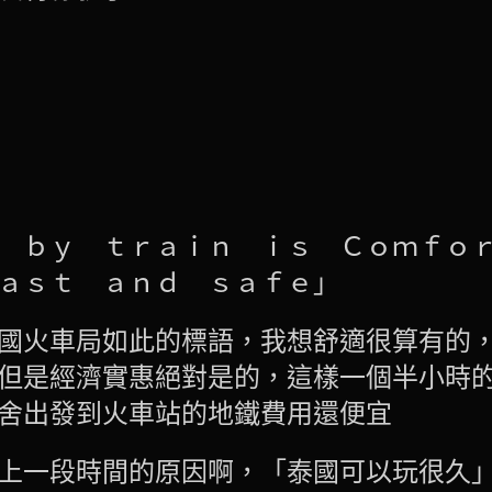
 ｂｙ ｔｒａｉｎ ｉｓ Ｃｏｍｆｏ
ａｓｔ ａｎｄ ｓａｆｅ」
國火車局如此的標語，我想舒適很算有的
但是經濟實惠絕對是的，這樣一個半小時
舍出發到火車站的地鐵費用還便宜
上一段時間的原因啊，「泰國可以玩很久