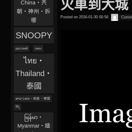
火車到大城
China‧兲
朝‧神州‧拆
beagle2
Posted on
2016-01-30 00:56
Comm
哪
SNOOPY
русский
เพลง
ไทย‧
Thailand‧
泰國
ລາວ‧Laos‧老撾 ‧寮國
བོད
မြန်မာ‧
Myanmar‧緬