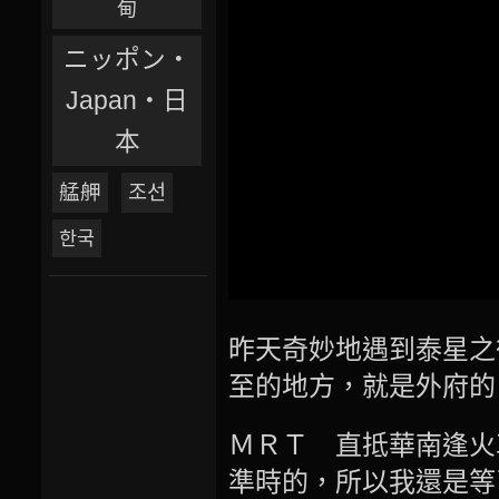
甸
ニッポン‧
Japan‧日
本
艋舺
조선
한국
昨天奇妙地遇到泰星之
至的地方，就是外府的
ＭＲＴ 直抵華南逢火
準時的，所以我還是等