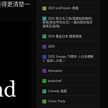
看得更清楚一
2023 แปลไม่ออก 泰國
2024 泰北大三角(清邁帕府楠府)
泰南(普吉甲米合艾) 一路向南到海洋
東南亞(星馬)
2024 重返日本 關東再探
2025
2025 Snoopy 75周年 ☆日本横断
☆ 宝探しの旅 ♪
Animation
bookshelf
Comedy 喜劇
Comic Party