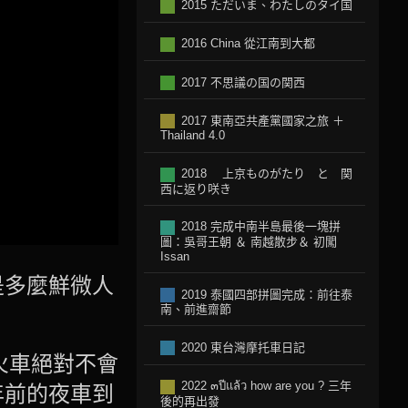
2015 ただいま、わたしのタイ国
2016 China 從江南到大都
2017 不思議の国の関西
2017 東南亞共產黨國家之旅 ＋
Thailand 4.0
2018 上京ものがたり と 関
西に返り咲き
2018 完成中南半島最後一塊拼
圖：吳哥王朝 ＆ 南越散步＆ 初闖
Issan
是多麼鮮微人
2019 泰國四部拼圖完成：前往泰
南、前進齋節
2020 東台灣摩托車日記
火車絕對不會
2022 ๓ปีแล้ว how are you ? 三年
年前的夜車到
後的再出發