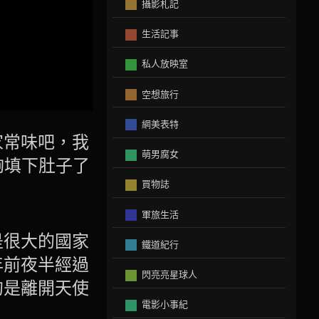
攝影札記
生活記事
私人放映室
空想旅行
網美表特
家常味吧，我
萌男腐女
夠填下肚子了
買物誌
軍旅生活
是很大的國家
鐵道紀行
年前夜半經過
閃亮亮星球人
的是離開天使
電影小事紀