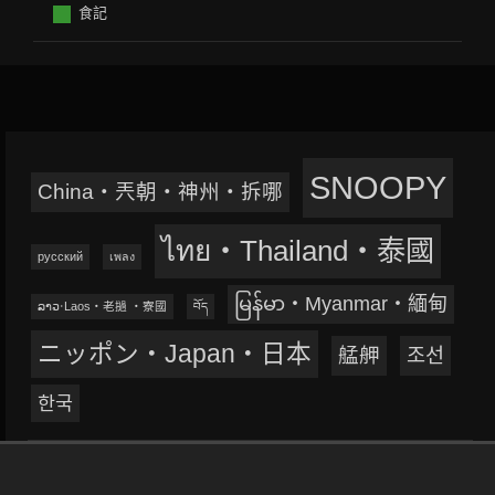
食記
SNOOPY
China‧兲朝‧神州‧拆哪
ไทย‧Thailand‧泰國
русский
เพลง
မြန်မာ‧Myanmar‧緬甸
ລາວ‧Laos‧老撾 ‧寮國
བོད
ニッポン‧Japan‧日本
艋舺
조선
한국