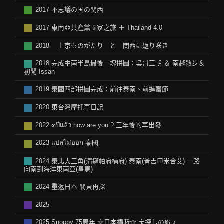
2017 不思議の国の関西
2017 東南亞共產黨國家之旅 ＋ Thailand 4.0
2018 上京ものがたり と 関西に返り咲き
2018 完成中南半島最後一塊拼圖：吳哥王朝 ＆ 南越散步＆
初闖 Issan
2019 泰國四部拼圖完成：前往泰南、前進齋節
2020 東台灣摩托車日記
2022 ๓ปีแล้ว how are you ? 三年後的再出發
2023 แปลไม่ออก 泰國
2024 泰北大三角(清邁帕府楠府) 泰南(普吉甲米合艾) 一路
向南到海洋東南亞(星馬)
2024 重返日本 關東再探
2025
2025 Snoopy 75周年 ☆日本横断☆ 宝探しの旅 ♪