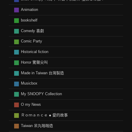
Animation
bookshelf
Comedy 喜劇
Comic Party
Historical fiction
Horror 驚聲尖叫
Made in Taiwan 台灣製造
Musicbox
My SNOOPY Collection
O my News
Ｒｏｍａｎｃｅ ● 愛的故事
Taiwan 呆丸啪啪造