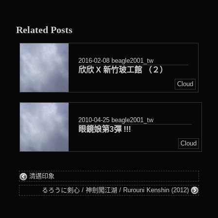
entry
was
Related Posts
posted
in
2016-02-08
beagle2001_tw
欣欣 X 新竹玻工館 （２）
Cloud
2010-04-25
beagle2001_tw
眼鏡娘第3彈 !!!
Cloud
清邁印象
るろうに剣心 / 神劍闖江湖 / Rurouni Kenshin (2012)