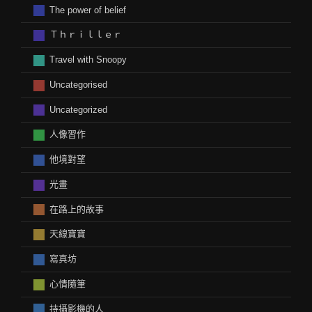
The power of belief
Ｔｈｒｉｌｌｅｒ
Travel with Snoopy
Uncategorised
Uncategorized
人像習作
他境對望
光畫
在路上的故事
天線寶寶
寫真坊
心情隨筆
持攝影機的人