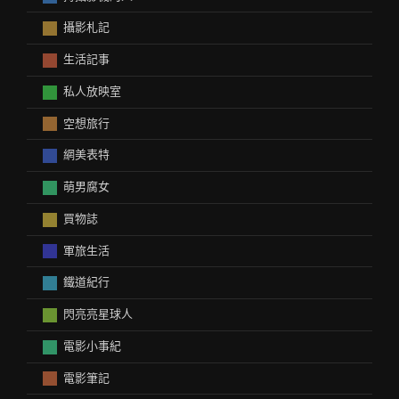
攝影札記
生活記事
私人放映室
空想旅行
網美表特
萌男腐女
買物誌
軍旅生活
鐵道紀行
閃亮亮星球人
電影小事紀
電影筆記