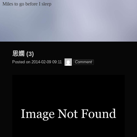
Skip
Miles to go before I sleep
to
content
思嫻 (3)
beagle2001_tw
Posted on
2014-02-09 09:11
Comment